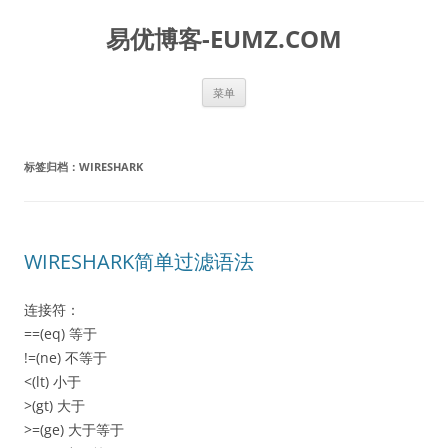
易优博客-EUMZ.COM
跳
菜单
至
正
文
标签归档：
WIRESHARK
WIRESHARK简单过滤语法
连接符：
==(eq) 等于
!=(ne) 不等于
<(lt) 小于
>(gt) 大于
>=(ge) 大于等于