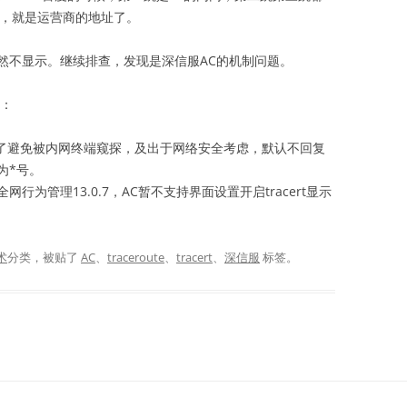
关，就是运营商的地址了。
两跳仍然不显示。继续排查，发现是深信服AC的机制问题。
下：
为了避免被内网终端窥探，及出于网络安全考虑，默认不回复
为*号。
网行为管理13.0.7，AC暂不支持界面设置开启tracert显示
术
分类，被贴了
AC
、
traceroute
、
tracert
、
深信服
标签。