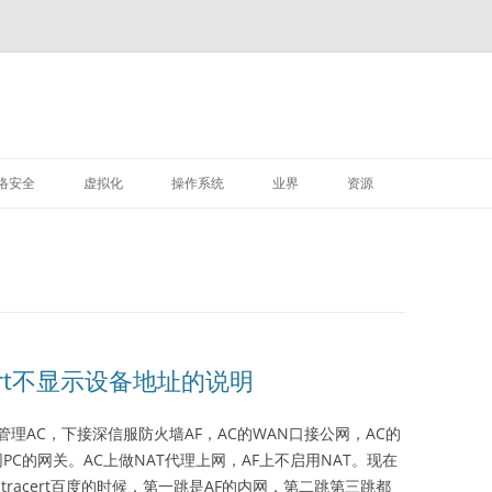
M
跳
至
络安全
虚拟化
操作系统
业界
资源
正
文
VMWARE
LINUX
深信服
ert不显示设备地址的说明
理AC，下接深信服防火墙AF，AC的WAN口接公网，AC的
内网PC的网关。AC上做NAT代理上网，AF上不启用NAT。现在
tracert百度的时候，第一跳是AF的内网，第二跳第三跳都