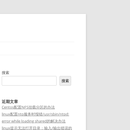
搜索
搜索
近期文章
Centos配置NFS挂载分区的办法
linux配置ntp服务时报错/usr/sbin/ntpd:
error while loading shared的解决办法
linux提示无法打开目录：输入/输出错误的