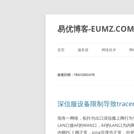
易优博客-EUMZ.CO
首页
服务器
网络技术
网
DELL
深信服
标签归档：
TRACEROUTE
HP
IBM
华为
深信服设备限制导致trac
浪潮
现有一网络，拓扑为出口深信服上网行为管
LAN口接AF的WAN口，AF的LAN口为
内网PC上网正常，ping百度也正常，但是