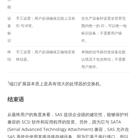
能
设
手工设置；用户必须确保总线上没有
在生产设备时设置全世界范
备
ID 号冲突。
围内惟一的 ID，可以惟一地
标
标识设备；不需要用户操
识
作。
终
手工设置；用户必须确保正确地安装
单独的信号路径使设备在默
结
终结器。
认情况下包含终结；不需要
用户操作。
1
端口扩展器本质上是具有强大的处理器的交换机。
结束语
从最终用户的角度来看，SAS 提供企业级的健壮性，能够保护对
兼容的 SCSI 软件和应用程序的投资。另外，因为它与 SATA
(Serial Advanced Technology Attachment) 兼容，SAS 允许在
SAS 系统中使用直接连接存储设备。因为它基于串行接口，所以