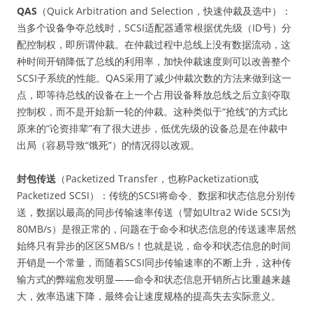
QAS
（Quick Arbitration and Selection，快速仲裁及选中）：
当多个设备争夺总线时，SCSI适配器通常根据优先级（ID号）分
配控制权，即所谓仲裁。在仲裁过程中总线上没有数据流动，这
种时间开销降低了总线的利用率，加快仲裁速度则可以改善整个
SCSI子系统的性能。QAS采用了减少仲裁次数的方法来做到这一
点，即等待总线的设备在上一个占用设备释放总线之后立刻夺取
控制权，而不是开始新一轮的仲裁。这种类似于“抢线”的方式比
原来的“论资排辈”有了很大进步，低优先级的设备总是在仲裁中
出局（容易导致“饿死”）的情况得以改观。
封包传送
（Packetized Transfer，也称Packetization或
Packetized SCSI）：传统的SCSI将命令、数据和状态信息分别传
送，数据以最高的同步传输速率传送（譬如Ultra2 Wide SCSI为
80MB/s）是很正常的，问题在于命令和状态信息的传送速率居然
始终只有异步的区区5MB/s！也就是说，命令和状态信息的时间
开销是一个常量，而随着SCSI同步传输速率的不断上升，这种传
输方式的弊端愈发明显——命令和状态信息开销所占比重越来越
大，效率迅速下降，最终会让速度规格的提高失去实际意义。