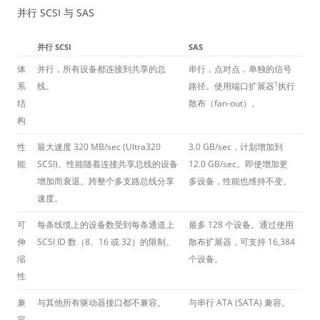
并行 SCSI 与 SAS
并行 SCSI
SAS
体
并行，所有设备都连接到共享的总
串行，点对点，单独的信号
1
系
线。
路径。使用端口扩展器
执行
结
散布（fan-out）。
构
性
最大速度 320 MB/sec (Ultra320
3.0 GB/sec，计划增加到
能
SCSI)。性能随着连接共享总线的设备
12.0 GB/sec。即使增加更
增加而衰退。跨整个多支路总线分享
多设备，性能也维持不变。
速度。
可
每条线缆上的设备数受到每条通道上
最多 128 个设备。通过使用
伸
SCSI ID 数（8、16 或 32）的限制。
散布扩展器，可支持 16,384
缩
个设备。
性
兼
与其他所有驱动器接口都不兼容。
与串行 ATA (SATA) 兼容。
容