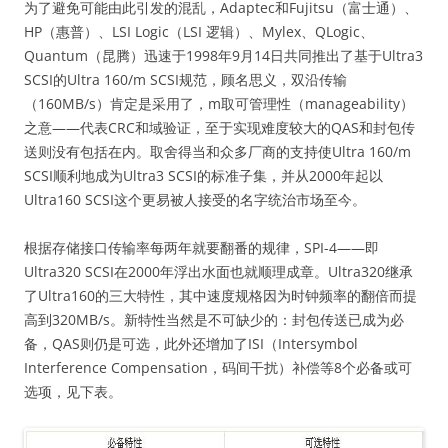
为了避免可能由此引发的混乱，Adaptec和Fujitsu（富士通）、
HP（惠普）、LSI Logic（LSI 逻辑）、Mylex、QLogic、
Quantum（昆腾）迅速于1998年9月14日共同推出了基于Ultra3
SCSI的Ultra 160/m SCSI规范，顾名思义，双沿传输
（160MB/s）肯定是采用了，m取可管理性（manageability）
之意——代表CRC和域验证，至于实现难度较大的QAS和封包传
送则没有包括在内。取舍得当和众多厂商的支持使Ultra 160/m
SCSI顺利地成为Ultra3 SCSI的标准子集，并从2000年起以
Ultra160 SCSI这个更易被人接受的名字统治市场至今。
根据存储接口传输率每两年就要翻番的规律，SPI-4——即
Ultra320 SCSI在2000年浮出水面也就顺理成章。Ultra320继承
了Ultra160的三大特性，其中速度规格因为时钟频率的翻倍而提
高到320MB/s。新特性当然是不可缺少的：封包传送已成为必
备，QAS则仍是可选，此外还增加了ISI（Intersymbol
Interference Compensation，码间干扰）补偿等8个必备或可
选项，见下表。