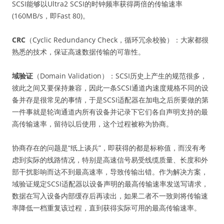
SCSI能够以Ultra2 SCSI的时钟频率获得两倍的传输速率
(160MB/s，即Fast 80)。
CRC
（Cyclic Redundancy Check，循环冗余校验）：大家都很
熟悉的技术，保证高速数据传输的可靠性。
域验证
（Domain Validation）：SCSI历史上产生的规范很多，
彼此之间又要保持兼容，因此一条SCSI通道内速度规格不同的设
备并存是很常见的事情，于是SCSI适配器在加电之后所要做的第
一件事就是轮询通道内所有设备并记录下它们各自声明支持的最
高传输速率，留待以后使用，这个过程被称为协商。
协商存在的问题是“纸上谈兵”，即获得的都是标称值，而没有考
虑到实际的线路情况，特别是高速信号易受线缆质量、长度和外
部干扰影响而达不到最高速率，导致传输出错。作为解决方案，
域验证规定SCSI适配器以设备声明的最高传输速率发送写请求，
数据在写入设备内部缓存后再读出，如果二者不一致则将传输速
率降低一档重复该过程，直到获得实际可用的最高传输速率。