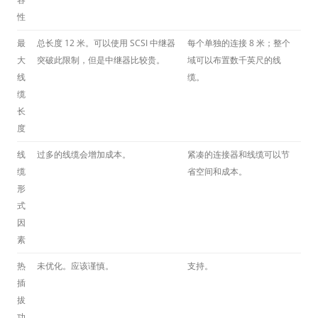
性
最
总长度 12 米。可以使用 SCSI 中继器
每个单独的连接 8 米；整个
大
突破此限制，但是中继器比较贵。
域可以布置数千英尺的线
线
缆。
缆
长
度
线
过多的线缆会增加成本。
紧凑的连接器和线缆可以节
缆
省空间和成本。
形
式
因
素
热
未优化。应该谨慎。
支持。
插
拔
功