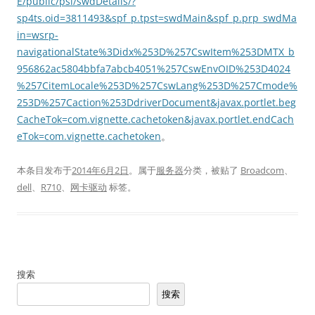
E/public/psi/swdDetails/?
sp4ts.oid=3811493&spf_p.tpst=swdMain&spf_p.prp_swdMa
in=wsrp-
navigationalState%3Didx%253D%257CswItem%253DMTX_b
956862ac5804bbfa7abcb4051%257CswEnvOID%253D4024
%257CitemLocale%253D%257CswLang%253D%257Cmode%
253D%257Caction%253DdriverDocument&javax.portlet.beg
CacheTok=com.vignette.cachetoken&javax.portlet.endCach
eTok=com.vignette.cachetoken
。
本条目发布于
2014年6月2日
。属于
服务器
分类，被贴了
Broadcom
、
dell
、
R710
、
网卡驱动
标签。
搜索
搜索