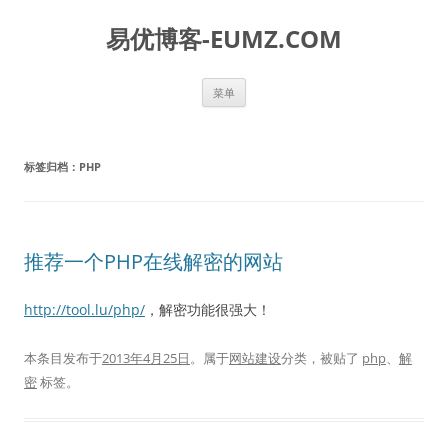
易优博客-EUMZ.COM
跳
菜单
至
正
文
标签归档：
PHP
推荐一个PHP在线解密的网站
http://tool.lu/php/
，解密功能很强大！
本条目发布于
2013年4月25日
。属于
网站建设
分类，被贴了
php
、
解
密
标签。