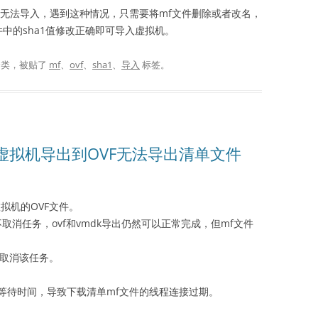
而无法导入，遇到这种情况，只需要将mf文件删除或者改名，
件中的sha1值修改正确即可导入虚拟机。
分类，被贴了
mf
、
ovf
、
sha1
、
导入
标签。
.5将虚拟机导出到OVF无法导出清单文件
出虚拟机的OVF文件。
只要不取消任务，ovf和vmdk导出仍然可以正常完成，但mf文件
只能取消该任务。
等待时间，导致下载清单mf文件的线程连接过期。