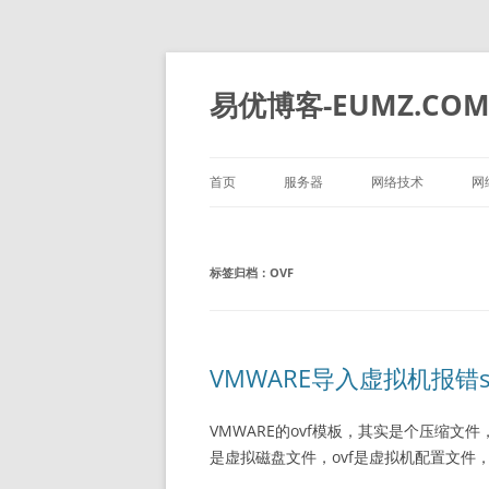
易优博客-EUMZ.CO
首页
服务器
网络技术
网
DELL
深信服
标签归档：
OVF
HP
IBM
华为
VMWARE导入虚拟机报错
浪潮
VMWARE的ovf模板，其实是个压缩文件
是虚拟磁盘文件，ovf是虚拟机配置文件，