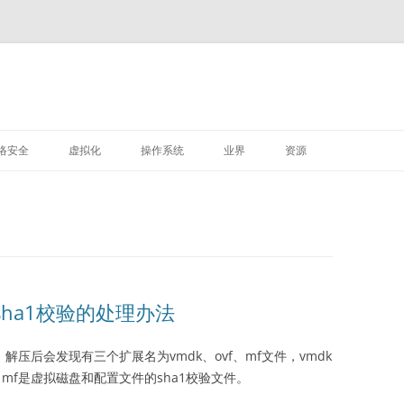
M
跳
至
络安全
虚拟化
操作系统
业界
资源
正
文
VMWARE
LINUX
深信服
sha1校验的处理办法
，解压后会发现有三个扩展名为vmdk、ovf、mf文件，vmdk
mf是虚拟磁盘和配置文件的sha1校验文件。