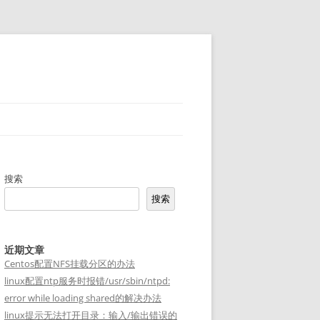
搜索
搜索
近期文章
Centos配置NFS挂载分区的办法
linux配置ntp服务时报错/usr/sbin/ntpd:
error while loading shared的解决办法
linux提示无法打开目录：输入/输出错误的