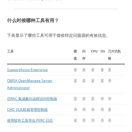
什么时候哪种工具有用？
下表显示了哪些工具可用于接收特定问题源的有效信息。
工具
硬
内
CPU
OS
刀片式机
盘
存
箱
SupportAssist Enterprise
是
是
是
是
是
OMSA OpenManage Server
是
是
是
是
否
Administrator
iDRAC 集成戴尔远程访问控制器
是
是
是
否
否
CMC 日志机箱管理控制器
否
否
否
否
是
使用软件工具导出 PERC 日志
是
否
否
否
否