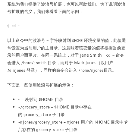
系统为我们提供了波浪号扩展，也可以帮助我们。为了说明波浪
号扩展的含义，我们来看看下面的示例：
以上命令中的波浪号
字符映射到
环境变量的值，此值通
~
$HOME
常设置为当前用户的主目录。这意味着该变量的值将根据当前登
录的用户而更改。在同一系统上，对于 Jane Smith，
命令
cd ~
会进入
目录，而对于 Mark Jones（以用户
/home/jsmith
名
登录），同样的命令会进入
目录。
mjones
/home/mjones
下面是一些使用波浪号扩展的示例：
– 映射到 $HOME 目录
~
– $HOME 目录中存在
~/grocery_store
的
子目录
grocery_store
–
用户的 $HOME 目录中
专
~mjones/grocery_store
mjones
门
存在的
子目录
grocery_store