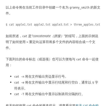
以上命令将在当前工作目录中创建一个名为
的新文
granny_smith
件。
如前所述，
是
“concatenate（拼接）”
的缩写，上面的示例说
cat
明了如何使用
重定向运算符将多个文件的内容组合成一个文
>
件。
下面列出的命令标志（或选项）也可以方便地与
命令一起使
cat
用：
将在文件输出旁边显示行号。
cat -n
将在文件输出中显示行结尾和行空白，通常以
字
cat -e
$
符表示。
将在文件输出中显示以制表符分隔的行。
cat -T
有关如何使用
命令的更多提示，请查看这篇
有关 cat 命令的
cat