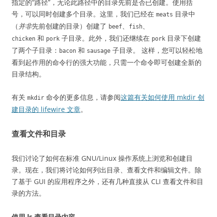
指定的“路径”，无论此路径中的目录先前是否已创建。使用括
号，可以同时创建多个目录。这里，我们已经在
目录中
meats
（
并非
先前创建的目录）创建了
、
、
beef
fish
和
子目录。此外，我们还继续在
目录下创建
chicken
pork
pork
了两个子目录：
和
子目录。 这样，您可以轻松地
bacon
sausage
看到起作用的命令行的强大功能，只需一个命令即可创建全新的
目录结构。
有关
命令的更多信息，请参阅
这篇有关如何使用 mkdir 创
mkdir
建目录的 lifewire 文章
。
查看文件和目录
我们讨论了如何在标准 GNU/Linux 操作系统上浏览和创建目
录。现在，我们将讨论如何列出目录、查看文件和编辑文件。除
了基于 GUI 的应用程序之外，还有几种直接从 CLI 查看文件和目
录的方法。
使用 ls 查看目录内容