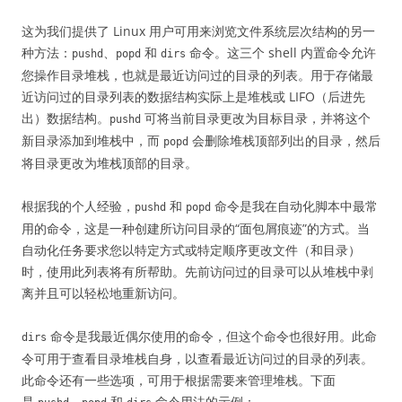
这为我们提供了 Linux 用户可用来浏览文件系统层次结构的另一
种方法：
、
和
命令。这三个 shell 内置命令允许
pushd
popd
dirs
您操作目录堆栈，也就是最近访问过的目录的列表。用于存储最
近访问过的目录列表的数据结构实际上是堆栈或 LIFO（后进先
出）数据结构。
可将当前目录更改为目标目录，并将这个
pushd
新目录添加到堆栈中，而
会删除堆栈顶部列出的目录，然后
popd
将目录更改为堆栈顶部的目录。
根据我的个人经验，
和
命令是我在自动化脚本中最常
pushd
popd
用的命令，这是一种创建所访问目录的“面包屑痕迹”的方式。当
自动化任务要求您以特定方式或特定顺序更改文件（和目录）
时，使用此列表将有所帮助。先前访问过的目录可以从堆栈中剥
离并且可以轻松地重新访问。
命令是我最近偶尔使用的命令，但这个命令也很好用。此命
dirs
令可用于查看目录堆栈自身，以查看最近访问过的目录的列表。
此命令还有一些选项，可用于根据需要来管理堆栈。下面
是
、
和
命令用法的示例：