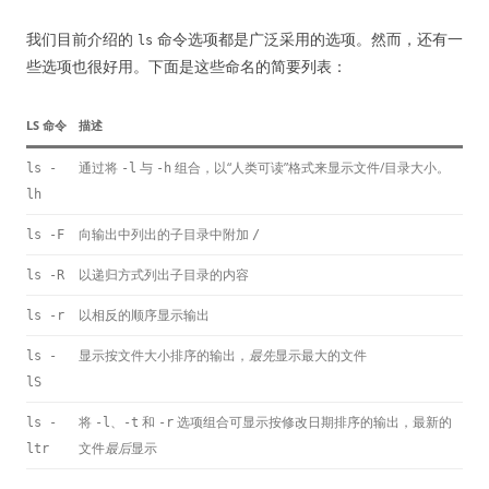
我们目前介绍的
命令选项都是广泛采用的选项。然而，还有一
ls
些选项也很好用。下面是这些命名的简要列表：
LS 命令
描述
通过将
与
组合，以“人类可读”格式来显示文件/目录大小。
ls -
-l
-h
lh
向输出中列出的子目录中附加
ls -F
/
以递归方式列出子目录的内容
ls -R
以相反的顺序显示输出
ls -r
显示按文件大小排序的输出，
最先
显示最大的文件
ls -
lS
将
、
和
选项组合可显示按修改日期排序的输出，最新的
ls -
-l
-t
-r
文件
最后
显示
ltr