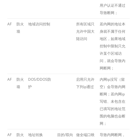
用户认证不通过
导致断网；
AF
防火
地域访问控制
所有区域只
若内网的地址本
墙
允许中国大
身就不属于任何
陆访问
地区，如果地域
控制中限制只允
许某个区域访
问，就会导致内
网断网；
AF
防火
DOS/DDOS防
启用只允许
内网ip没写（留
墙
护
下列ip通过
空）会导致内网
断网；若内网ip
写错、未包含在
已填写的地址范
围的电脑也会断
网；
AF
防火
地址转换
目的/双向
做全端口映
导致内网断网，