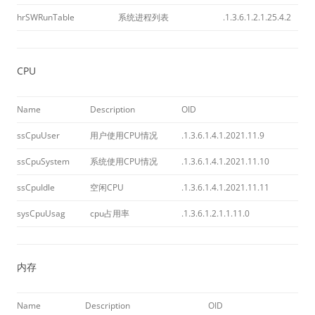
hrSWRunTable
系统进程列表
.1.3.6.1.2.1.25.4.2
CPU
Name
Description
OID
ssCpuUser
用户使用CPU情况
.1.3.6.1.4.1.2021.11.9
ssCpuSystem
系统使用CPU情况
.1.3.6.1.4.1.2021.11.10
ssCpuIdle
空闲CPU
.1.3.6.1.4.1.2021.11.11
sysCpuUsag
cpu占用率
.1.3.6.1.2.1.1.11.0
内存
Name
Description
OID