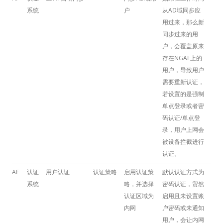
系统
户
从AD域同步应
用过来，那么新
同步过来的用
户，会覆盖原来
存在NGAF上的
用户，导致用户
需要重新认证，
若设置的是强制
单点登录或者密
码认证/单点登
录，用户上网会
被设备拦截进行
认证。
AF
认证
用户认证
认证策略
启用认证策
默认认证方式为
系统
略，并选择
密码认证，贸然
认证区域为
启用且未设置账
内网
户密码或未通知
用户，会让内网