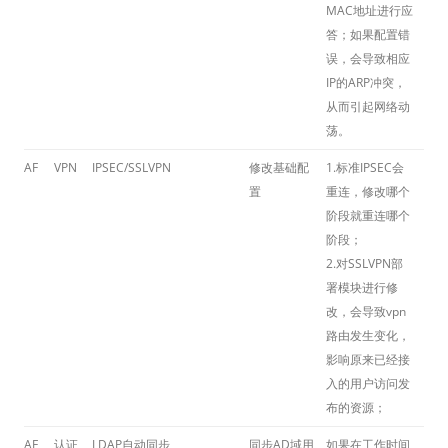
MAC地址进行应
答；如果配置错
误，会导致相应
IP的ARP冲突，
从而引起网络动
荡。
AF
VPN
IPSEC/SSLVPN
修改基础配
1.标准IPSEC会
置
重连，修改哪个
阶段就重连哪个
阶段；
2.对SSLVPN部
署模块进行修
改，会导致vpn
路由发生变化，
影响原来已经接
入的用户访问发
布的资源；
AF
认证
LDAP自动同步
同步AD域用
如果在工作时间