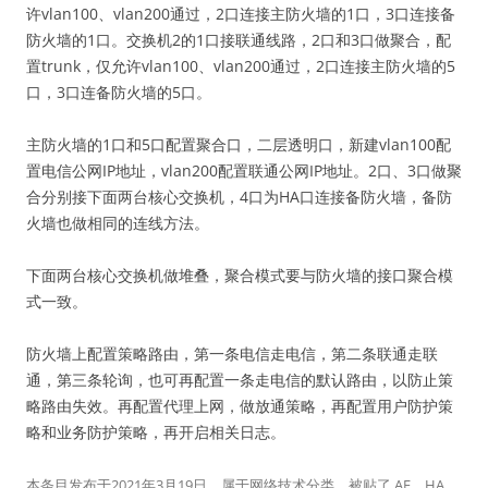
许vlan100、vlan200通过，2口连接主防火墙的1口，3口连接备
防火墙的1口。交换机2的1口接联通线路，2口和3口做聚合，配
置trunk，仅允许vlan100、vlan200通过，2口连接主防火墙的5
口，3口连备防火墙的5口。
主防火墙的1口和5口配置聚合口，二层透明口，新建vlan100配
置电信公网IP地址，vlan200配置联通公网IP地址。2口、3口做聚
合分别接下面两台核心交换机，4口为HA口连接备防火墙，备防
火墙也做相同的连线方法。
下面两台核心交换机做堆叠，聚合模式要与防火墙的接口聚合模
式一致。
防火墙上配置策略路由，第一条电信走电信，第二条联通走联
通，第三条轮询，也可再配置一条走电信的默认路由，以防止策
略路由失效。再配置代理上网，做放通策略，再配置用户防护策
略和业务防护策略，再开启相关日志。
本条目发布于
2021年3月19日
。属于
网络技术
分类，被贴了
AF
、
HA
、