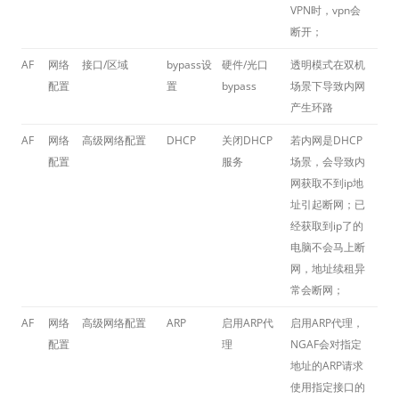
VPN时，vpn会
断开；
AF
网络
接口/区域
bypass设
硬件/光口
透明模式在双机
配置
置
bypass
场景下导致内网
产生环路
AF
网络
高级网络配置
DHCP
关闭DHCP
若内网是DHCP
配置
服务
场景，会导致内
网获取不到ip地
址引起断网；已
经获取到ip了的
电脑不会马上断
网，地址续租异
常会断网；
AF
网络
高级网络配置
ARP
启用ARP代
启用ARP代理，
配置
理
NGAF会对指定
地址的ARP请求
使用指定接口的