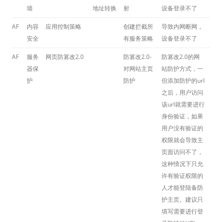
墙
地址转换
射
设备登录不了
AF
内容
应用控制策略
创建拦截所
导致内网断网，
安全
有服务策略
设备登录不了
AF
服务
网页防篡改2.0
防篡改2.0-
防篡改2.0的网
器保
对网站主页
站防护方式，一
护
防护
但添加防护的url
之后，用户访问
该url就需要进行
身份验证，如果
用户没有验证的
权限就会导致主
页面访问不了，
这种情况下只允
许有验证权限的
人才能登陆备防
护主页。建议只
填写需要进行登