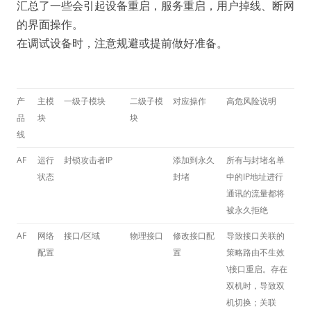
汇总了一些会引起设备重启，服务重启，用户掉线、断网
的界面操作。
在调试设备时，注意规避或提前做好准备。
产
主模
一级子模块
二级子模
对应操作
高危风险说明
品
块
块
线
AF
运行
封锁攻击者IP
添加到永久
所有与封堵名单
状态
封堵
中的IP地址进行
通讯的流量都将
被永久拒绝
AF
网络
接口/区域
物理接口
修改接口配
导致接口关联的
配置
置
策略路由不生效
\接口重启。存在
双机时，导致双
机切换；关联