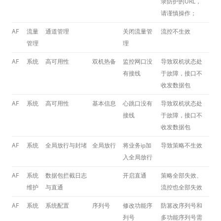
录防护的URL，
请谨慎操作；
AF
流量
通道管理
关闭流量管
流控不生效
管理
理
AF
系统
高可用性
双机热备
监控网口没
导致双机状态处
有接线
于故障，接口不
收发数据包
AF
系统
高可用性
基本信息
心跳口没有
导致双机状态处
接线
于故障，接口不
收发数据包
AF
系统
全局放行与封堵
全局放行
将业务ip加
导致策略不生效
入全局放行
AF
系统
数据包拦截日志
开启直通
策略全部失效、
维护
与直通
流控也全部失效
AF
系统
系统配置
序列号
修改功能序
防篡改序列号和
列号
多功能序列号需