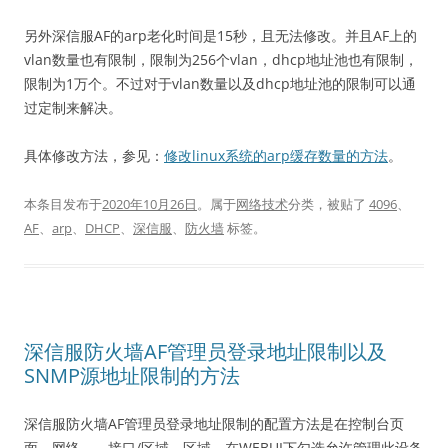
另外深信服AF的arp老化时间是15秒，且无法修改。并且AF上的
vlan数量也有限制，限制为256个vlan，dhcp地址池也有限制，
限制为1万个。不过对于vlan数量以及dhcp地址池的限制可以通
过定制来解决。
具体修改方法，参见：
修改linux系统的arp缓存数量的方法
。
本条目发布于
2020年10月26日
。属于
网络技术
分类，被贴了
4096
、
AF
、
arp
、
DHCP
、
深信服
、
防火墙
标签。
深信服防火墙AF管理员登录地址限制以及
SNMP源地址限制的方法
深信服防火墙AF管理员登录地址限制的配置方法是在控制台页
面，网络——接口/区域，区域，在WEBUI下勾选允许管理此设备