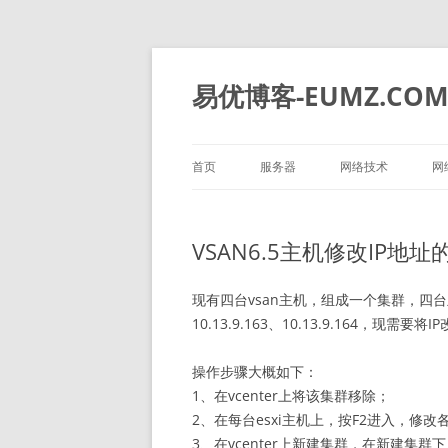
易优博客-EUMZ.CO
首页
服务器
网络技术
网
DELL
深信服
VSAN6.5主机修改IP地址
HP
IBM
现有四台vsan主机，组成一个集群，四台主机的I
10.13.9.163、10.13.9.164，现需要将IP改为
华为
操作步骤大概如下：
浪潮
1、在vcenter上将该集群移除；
2、在每台esxi主机上，按F2进入，修改各
3、在vcenter上新建集群，在新建集