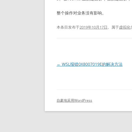
整个操作对业务没有影响。
本条目发布于
2019年10月17日
。属于
虚拟化
文
←
WSL报错0X8007019E的解决方法
章
导
航
自豪地采用WordPress