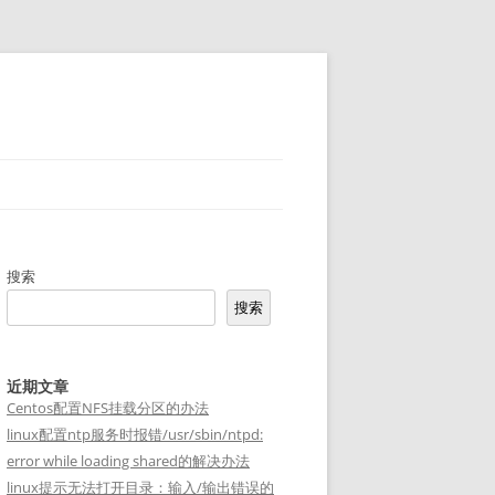
搜索
搜索
近期文章
Centos配置NFS挂载分区的办法
linux配置ntp服务时报错/usr/sbin/ntpd:
error while loading shared的解决办法
linux提示无法打开目录：输入/输出错误的