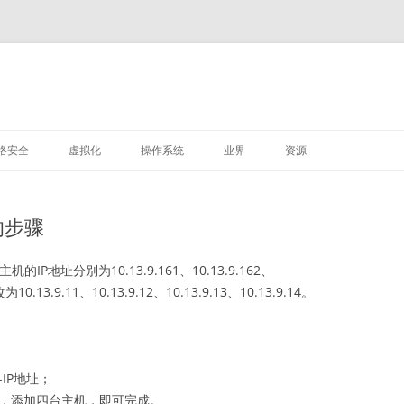
M
跳
至
络安全
虚拟化
操作系统
业界
资源
正
文
VMWARE
LINUX
的步骤
深信服
P地址分别为10.13.9.161、10.13.9.162、
10.13.9.11、10.13.9.12、10.13.9.13、10.13.9.14。
IP地址；
群下，添加四台主机，即可完成。