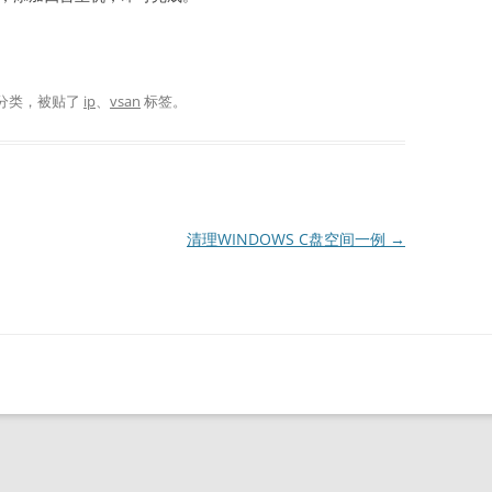
分类，被贴了
ip
、
vsan
标签。
清理WINDOWS C盘空间一例
→