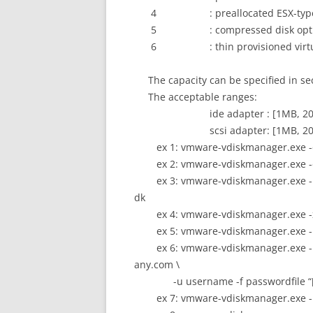
4 : preallocated ESX-type vi
5 : compressed disk optimiz
6 : thin provisioned virtual d
The capacity can be specified in sec
The acceptable ranges:
ide adapter : [1MB, 2040
scsi adapter: [1MB, 2040
ex 1: vmware-vdiskmanager.exe -c -
ex 2: vmware-vdiskmanager.exe -
ex 3: vmware-vdiskmanager.exe -r s
dk
ex 4: vmware-vdiskmanager.exe -
ex 5: vmware-vdiskmanager.exe -
ex 6: vmware-vdiskmanager.exe -r 
any.com \
-u username -f passwordfile “[sto
ex 7: vmware-vdiskmanager.exe -