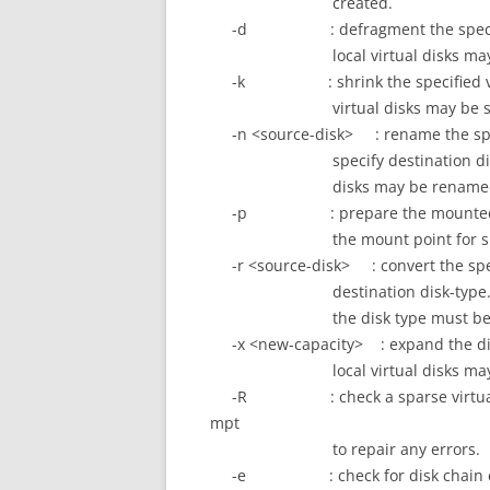
created.
-d : defragment the specified 
local virtual disks may be
-k : shrink the specified virtua
virtual disks may be sh
-n <source-disk> : rename the speci
specify destination disk-nam
disks may be renamed
-p : prepare the mounted virtu
the mount point for shri
-r <source-disk> : convert the speci
destination disk-type. For lo
the disk type must be spe
-x <new-capacity> : expand the disk 
local virtual disks may b
-R : check a sparse virtual dis
mpt
to repair any errors.
-e : check for disk chain co