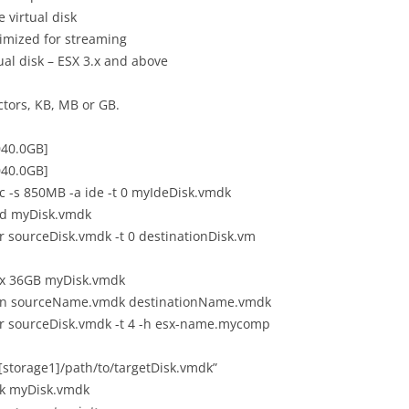
rtual disk
ed for streaming
isk – ESX 3.x and above
tors, KB, MB or GB.
.0GB]
.0GB]
s 850MB -a ide -t 0 myIdeDisk.vmdk
d myDisk.vmdk
ourceDisk.vmdk -t 0 destinationDisk.vm
x 36GB myDisk.vmdk
n sourceName.vmdk destinationName.vmdk
sourceDisk.vmdk -t 4 -h esx-name.mycomp
rage1]/path/to/targetDisk.vmdk”
k myDisk.vmdk