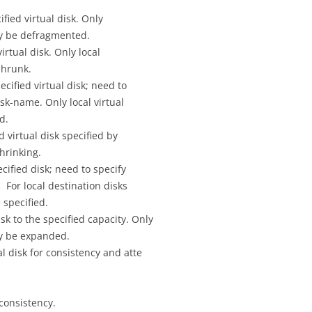
virtual disk. Only
 defragmented.
l disk. Only local
runk.
fied virtual disk; need to
e. Only local virtual
.
al disk specified by
nking.
fied disk; need to specify
cal destination disks
cified.
to the specified capacity. Only
e expanded.
k for consistency and atte
nsistency.