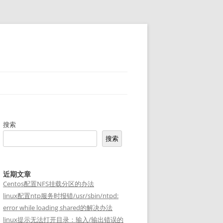
搜索
搜索
近期文章
Centos配置NFS挂载分区的办法
linux配置ntp服务时报错/usr/sbin/ntpd:
error while loading shared的解决办法
linux提示无法打开目录：输入/输出错误的