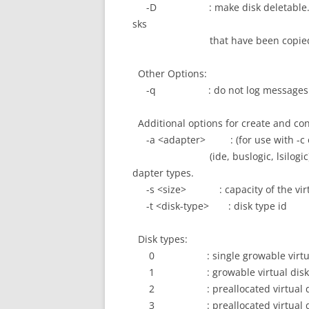
-D : make disk deletable. This
sks
that have been copied from
Other Options:
-q : do not log messages
Additional options for create and con
-a <adapter> : (for use with -c on
(ide, buslogic, lsilogic). Pass
dapter types.
-s <size> : capacity of the virtu
-t <disk-type> : disk type id
Disk types:
0 : single growable virtual
1 : growable virtual disk spli
2 : preallocated virtual d
3 : preallocated virtual disk s