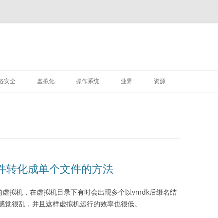
M
跳
至
络安全
虚拟化
操作系统
业界
资源
正
文
VMWARE
LINUX
深信服
k文件转化成单个文件的方法
创造出来的虚拟机，在虚拟机目录下有时会出现多个以vmdk后缀名结
感觉很乱，并且这样虚拟机运行的效率也很低。