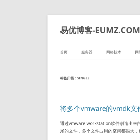
易优博客-EUMZ.CO
首页
服务器
网络技术
网
DELL
深信服
标签归档：
SINGLE
HP
IBM
华为
将多个vmware的vmd
浪潮
通过vmware workstation软件
尾的文件，多个文件占用的空间都很大，