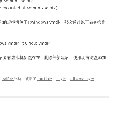
 <mount-point>
 mounted at <mount-point>)
虚拟机位于F:windows.vmdk，那么通过以下命令操作
：
ws.vmdk” -t 0 “F:\b.vmdk”
后原有虚拟机仍然存在，删除并新建后，使用现有磁盘添加
、
虚拟化
分类，被贴了
multiple
、
single
、
vdiskmanager
、