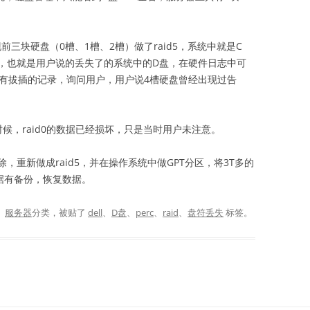
前三块硬盘（0槽、1槽、2槽）做了raid5，系统中就是C
d0，也就是用户说的丢失了的系统中的D盘，在硬件日志中可
盘有拔插的记录，询问用户，用户说4槽硬盘曾经出现过告
候，raid0的数据已经损坏，只是当时用户未注意。
删除，重新做成raid5，并在操作系统中做GPT分区，将3T多的
据有备份，恢复数据。
、
服务器
分类，被贴了
dell
、
D盘
、
perc
、
raid
、
盘符丢失
标签。