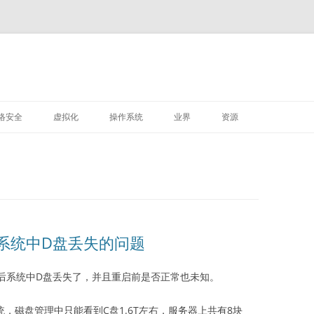
M
跳
至
络安全
虚拟化
操作系统
业界
资源
正
文
VMWARE
LINUX
深信服
ows系统中D盘丢失的问题
重启后系统中D盘丢失了，并且重启前是否正常也未知。
作系统，磁盘管理中只能看到C盘1.6T左右，服务器上共有8块