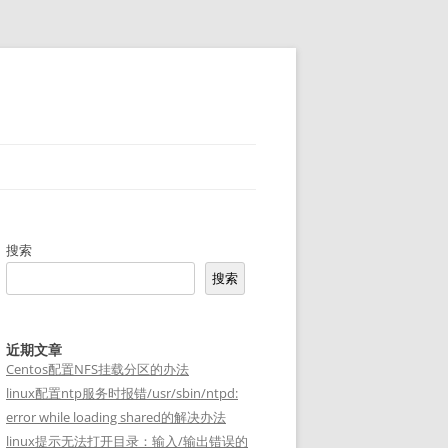
搜索
搜索
近期文章
Centos配置NFS挂载分区的办法
linux配置ntp服务时报错/usr/sbin/ntpd:
error while loading shared的解决办法
linux提示无法打开目录：输入/输出错误的