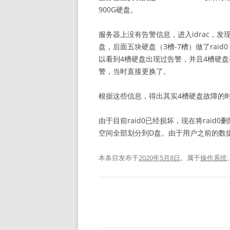
900G硬盘。
服务器上没有告警信息，进入idrac，发现
盘，后面五块硬盘（3槽-7槽）做了rai
以看到4槽硬盘出现过告警，并且4槽硬
警，当时直接更换了。
根据这些信息，得出其实4槽硬盘故障的时
由于目前raid0已经损坏，现在将raid0
空间全部划分到D盘。由于用户之前的数
本条目发布于
2020年5月8日
。属于
操作系统