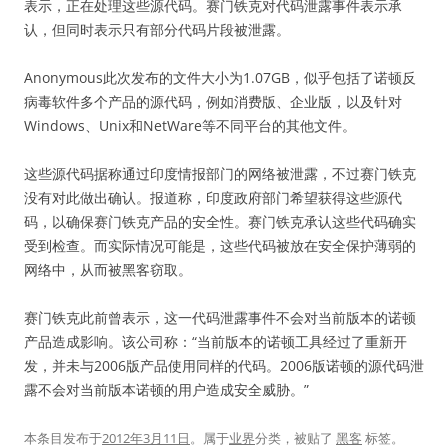
表示，正在处理这些源代码。赛门铁克对代码泄露事件表示承
认，但同时表示只有部分代码片段被泄露。
Anonymous此次发布的文件大小为1.07GB，似乎包括了诺顿反
病毒软件多个产品的源代码，例如消费版、企业版，以及针对
Windows、Unix和NetWare等不同平台的其他文件。
这些源代码据称通过印度情报部门的网络被泄露，不过赛门铁克
没有对此做出确认。报道称，印度政府部门希望获得这些源代
码，以确保赛门铁克产品的安全性。赛门铁克承认这些代码确实
受到检查。而实际情况可能是，这些代码被放在安全保护薄弱的
网络中，从而被黑客窃取。
赛门铁克此前曾表示，这一代码泄露事件不会对当前版本的诺顿
产品造成影响。该公司称：“当前版本的诺顿工具经过了重新开
发，并未与2006版产品使用同样的代码。2006版诺顿的源代码泄
露不会对当前版本诺顿的用户造成安全威胁。”
本条目发布于
2012年3月11日
。属于
业界
分类，被贴了
黑客
标签。