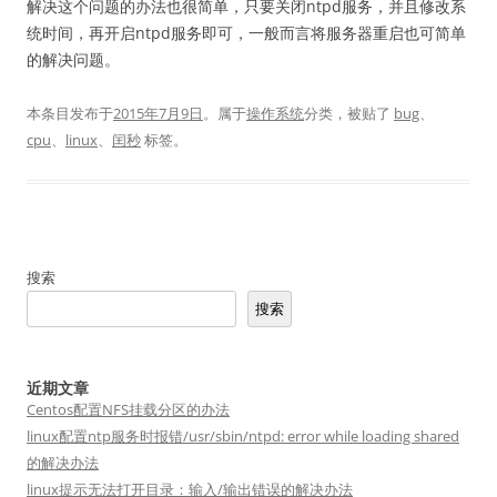
解决这个问题的办法也很简单，只要关闭ntpd服务，并且修改系
统时间，再开启ntpd服务即可，一般而言将服务器重启也可简单
的解决问题。
本条目发布于
2015年7月9日
。属于
操作系统
分类，被贴了
bug
、
cpu
、
linux
、
闰秒
标签。
搜索
搜索
近期文章
Centos配置NFS挂载分区的办法
linux配置ntp服务时报错/usr/sbin/ntpd: error while loading shared
的解决办法
linux提示无法打开目录：输入/输出错误的解决办法