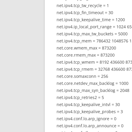
net.ipv4.tcp_tw
_recycle = 1
net.ipv4.tcp_fin_timeout = 30
net.ipv4.tcp_keepalive_time = 1200
net.ipv4.ip_local_port_range = 1024 6
net.ipv4.tcp_max_tw_buckets = 5000
net.ipv4.tcp_mem = 786432 1048576 
net.core.wmem_max = 873200
net.core.rmem_max = 873200
net.ipv4.tcp_wmem = 8192 436600 87
net.ipv4.tcp_rmem = 32768 436600 87
net.core.somaxconn = 256
net.core.netdev_max_backlog = 1000
net.ipv4.tcp_max_syn_backlog = 2048
net.ipv4.tcp_retries2 = 5
net.ipv4.tcp_keepalive_intvl = 30
net.ipv4.tcp_keepalive_probes = 3
net.ipv4.conf.lo.arp_ignore = 0
net.ipv4.conf.lo.arp_announce = 0