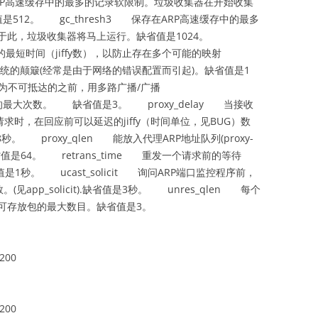
在ARP高速缓存中的最多的记录软限制。垃圾收集器在开始收集
512。 gc_thresh3 保存在ARP高速缓存中的最多
于此，垃圾收集器将马上运行。缺省值是1024。
内的最短时间（jiffy数），以防止存在多个可能的映射
P高速缓存系统的颠簸(经常是由于网络的错误配置而引起)。缺省值是1
标记为不可抵达的之前，用多路广播/广播
解析地址的最大次数。 缺省值是3。 proxy_delay 当接收
求时，在回应前可以延迟的jiffy（时间单位，见BUG）数
 proxy_qlen 能放入代理ARP地址队列(proxy-
缺省值是64。 retrans_time 重发一个请求前的等待
值是1秒。 ucast_solicit 询问ARP端口监控程序前，
。(见app_solicit).缺省值是3秒。 unres_qlen 每个
可存放包的最大数目。缺省值是3。
200
200