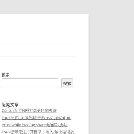
搜索
搜索
近期文章
Centos配置NFS挂载分区的办法
linux配置ntp服务时报错/usr/sbin/ntpd:
error while loading shared的解决办法
linux提示无法打开目录：输入/输出错误的