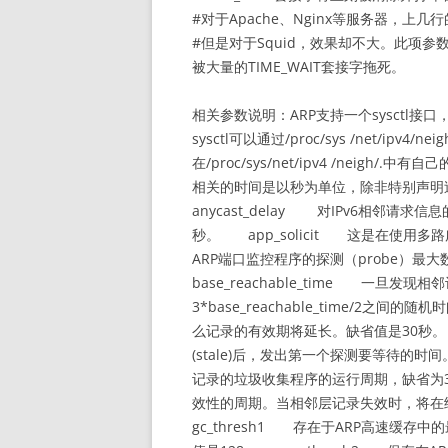
#对于Apache、Nginx等服务器，上几
#但是对于Squid，效果却不大。此项参数
被大量的TIME_WAIT套接字拖死。
相关参数说明：ARP支持一个sysctl
sysctl可以通过/proc/sys /net/ipv
在/proc/sys/net/ipv4 /neigh/
相关的时间是以秒为单位，除非特别声明
anycast_delay 对IPv6相邻请
秒。 app_solicit 这是在使用多路广
ARP端口监控程序的探测（probe）最大数目
base_reachable_time 一旦发现相邻
3*base_reachable_time/
么记录的有效期将延长。缺省值是30秒。 de
(stale)后，发出第一个探测要等待的时
记录的垃圾收集程序的运行周期，缺省为30
效性的周期。当相邻层记录失效时，将
gc_thresh1 存在于ARP高速缓