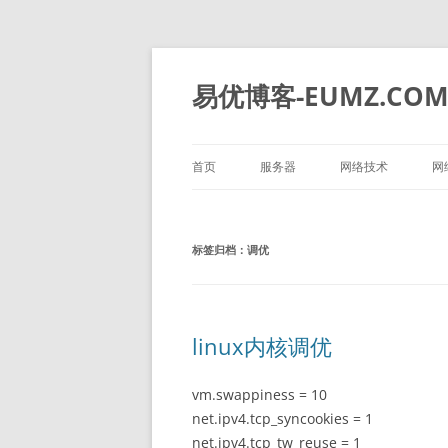
易优博客-EUMZ.CO
首页
服务器
网络技术
网
DELL
深信服
标签归档：
调优
HP
IBM
华为
linux内核调优
浪潮
vm.swappiness = 10
net.ipv4.tcp_syncookies = 1
net.ipv4.tcp_tw_reuse = 1