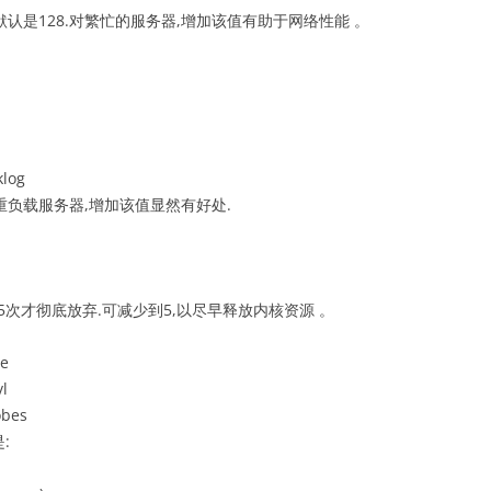
量.默认是128.对繁忙的服务器,增加该值有助于网络性能 。
。
klog
对重负载服务器,增加该值显然有好处.
15次才彻底放弃.可减少到5,以尽早释放内核资源 。
me
vl
obes
: