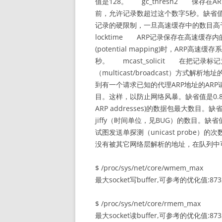
值是128。 gc_thresh2 保存
前，允许记录数超过这个数字5秒。缺省值是
记录的硬限制，一旦高速缓存中的数目高
locktime ARP记录保存在高速缓存
(potential mapping)时，AR
秒。 mcast_solicit 在把记录
（multicast/broadcast）方式
到有一个请求已知的代理ARP地址的ARP请
目。这样，以防止网络风暴。缺省值是0.8秒。
ARP addresses)的数据包最大数目。
jiffy（时间单位，见BUG）的数目。缺省
试图发送单探测（unicast probe）的次数
没有被其它网络层解析的地址，在队列中
$ /proc/sys/net/core/wmem_max
最大socket写buffer,可参考的优化值:873
$ /proc/sys/net/core/rmem_max
最大socket读buffer,可参考的优化值:873