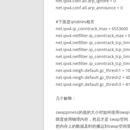
net.ipv4.conf.all.arp_ignore = 0
net.ipv4.conf.all.arp_announce = 0
#下面是iptables相关
net.ipv4.ip_conntrack_max = 6553600
net.ipv4.netfilter.ip_conntrack_max =
net.ipv4.netfilter.ip_conntrack_tcp_ti
net.ipv4.netfilter.ip_conntrack_tcp_ti
net.ipv4.netfilter.ip_conntrack_tcp_ti
net.ipv4.netfilter.ip_conntrack_tcp_ti
net.ipv4.neigh.default.gc_thresh1 = 1
net.ipv4.neigh.default.gc_thresh2 = 4
net.ipv4.neigh.default.gc_thresh3 = 8
几个解释：
swappiness的值的大小对如何使用sw
限度使用物理内存，然后才是 swap空间，s
把内存上的数据及时的搬运到swap空间里面。