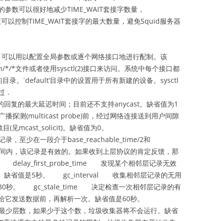
行的参数可以很好地减少TIME_WAIT套接字数量，
可以控制TIME_WAIT套接字的最大数量，避免Squid服务器
接口，可以用以配置全局参数或逐个网络接口地进行配制。该
4/neigh/*/*文件或者使用sysctl(2)接口来访问。系统中每个接口都
.中有自己的目录。`default’目录中的设置用于所有新建的设备。sysctl
过．
求信息的回复的最大延迟时间；目前还不支持anycast。缺省值为1
播探测(multicast probe)前，经过网络连接送到用户间隙
(见mcast_solicit)。缺省值为0。
记录，至少在一段介于base_reachable_time/2和
2之间的随机时间内，该记录是有效的。如果收到上层协议的肯定反馈，那
lay_first_probe_time 发现某个相邻层记录无效
间。缺省值是5秒。 gc_interval 收集相邻层记录的无用
秒。 gc_stale_time 决定检查一次相邻层记录的有
在给它发送数据前，再解析一次。缺省值是60秒。
存中的最少层数，如果少于这个数，垃圾收集器将不会运行。缺省