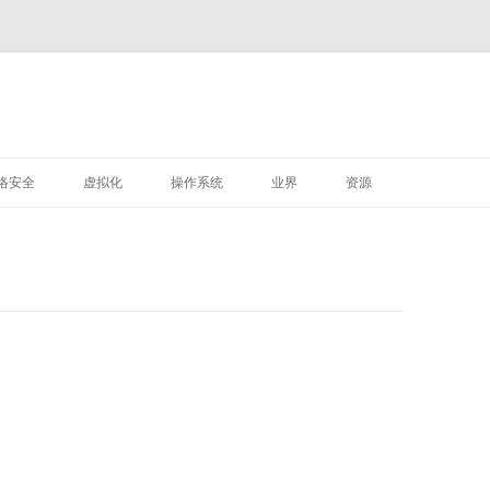
M
跳
至
络安全
虚拟化
操作系统
业界
资源
正
文
VMWARE
LINUX
深信服