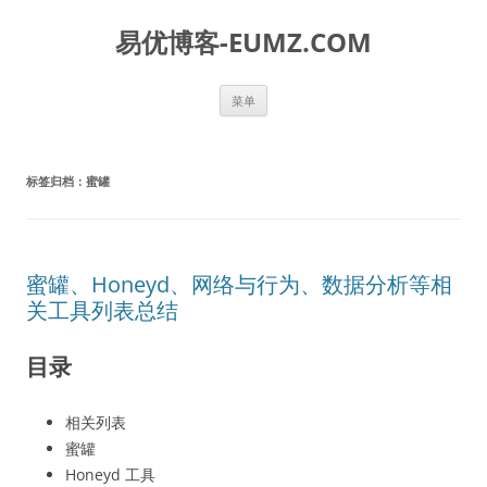
易优博客-EUMZ.COM
跳
菜单
至
正
文
标签归档：
蜜罐
蜜罐、Honeyd、网络与行为、数据分析等相
关工具列表总结
目录
相关列表
蜜罐
Honeyd 工具