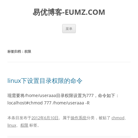
易优博客-EUMZ.COM
跳
菜单
至
正
文
标签归档：
权限
linux下设置目录权限的命令
现需要将/home/useraaa目录权限设置为777，命令如下：
localhost#chmod 777 /home/useraaa -R
本条目发布于
2012年6月10日
。属于
操作系统
分类，被贴了
chmod
、
linux
、
权限
标签。