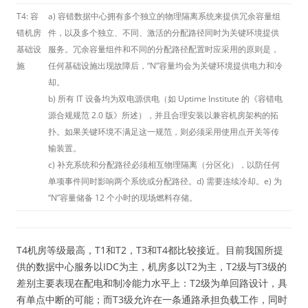
T4: 容
a) 容错数据中心拥有多个独立的物理隔离系统来提供冗余容量组
错机房
件，以及多个独立、不同、激活的分配路径同时为关键环境提供
基础设
服务。冗余容量组件和不同的分配路径配置时应采用的原则是，
施
任何基础设施出现故障后，“N”容量均会为关键环境提供电力和冷
却。
b) 所有 IT 设备均为双电源供电（如 Uptime Institute 的《容错电
源合规规范 2.0 版》所述），并且合理安装以兼容机房架构的拓
扑。如果关键环境不满足这一规范，则必须采用使用点开关等传
输装置。
c) 补充系统和分配路径必须相互物理隔离（分区化），以防任何
单项事件同时影响两个系统或分配路径。d) 需要连续冷却。e) 为
“N”容量储备 12 个小时的现场燃料存储。
T4机房等级最高，T1和T2，T3和T4都比较接近。目前我国所提
供的数据中心服务以IDC为主，机房多以T2为主，T2级与T3级的
差别主要表现在配电和制冷能力水平上：T2级为单回路设计，具
有单点中断的可能；而T3级允许在一条通路承担负载工作，同时