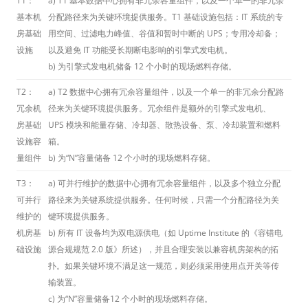
T1：
a) T1 基本数据中心拥有非冗余容量组件，以及一个单一的非冗余
基本机
分配路径来为关键环境提供服务。T1 基础设施包括：IT 系统的专
房基础
用空间、过滤电力峰值、谷值和暂时中断的 UPS；专用冷却备；
设施
以及避免 IT 功能受长期断电影响的引擎式发电机。
b) 为引擎式发电机储备 12 个小时的现场燃料存储。
T2：
a) T2 数据中心拥有冗余容量组件，以及一个单一的非冗余分配路
冗余机
径来为关键环境提供服务。冗余组件是额外的引擎式发电机、
房基础
UPS 模块和能量存储、冷却器、散热设备、泵、冷却装置和燃料
设施容
箱。
量组件
b) 为“N”容量储备 12 个小时的现场燃料存储。
T3：
a) 可并行维护的数据中心拥有冗余容量组件，以及多个独立分配
可并行
路径来为关键系统提供服务。任何时候，只需一个分配路径为关
维护的
键环境提供服务。
机房基
b) 所有 IT 设备均为双电源供电（如 Uptime Institute 的《容错电
础设施
源合规规范 2.0 版》所述），并且合理安装以兼容机房架构的拓
扑。如果关键环境不满足这一规范，则必须采用使用点开关等传
输装置。
c) 为“N”容量储备12 个小时的现场燃料存储。