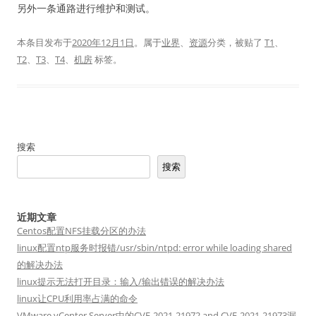
另外一条通路进行维护和测试。
本条目发布于
2020年12月1日
。属于
业界
、
资源
分类，被贴了
T1
、
T2
、
T3
、
T4
、
机房
标签。
搜索
搜索
近期文章
Centos配置NFS挂载分区的办法
linux配置ntp服务时报错/usr/sbin/ntpd: error while loading shared
的解决办法
linux提示无法打开目录：输入/输出错误的解决办法
linux让CPU利用率占满的命令
VMware vCenter Server中的CVE-2021-21972 and CVE-2021-21973漏