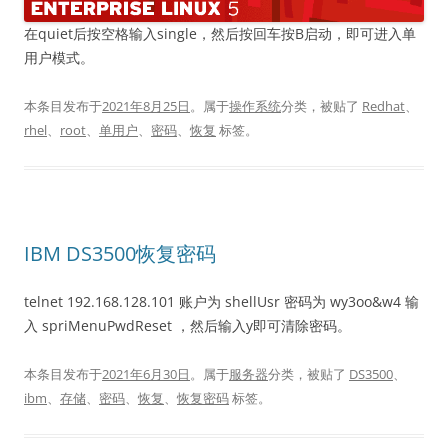
在quiet后按空格输入single，然后按回车按B启动，即可进入单
用户模式。
本条目发布于
2021年8月25日
。属于
操作系统
分类，被贴了
Redhat
、
rhel
、
root
、
单用户
、
密码
、
恢复
标签。
IBM DS3500恢复密码
telnet 192.168.128.101 账户为 shellUsr 密码为 wy3oo&w4 输
入 spriMenuPwdReset ，然后输入y即可清除密码。
本条目发布于
2021年6月30日
。属于
服务器
分类，被贴了
DS3500
、
ibm
、
存储
、
密码
、
恢复
、
恢复密码
标签。