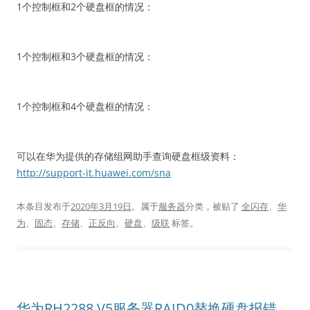
1个控制框和2个硬盘框的情况：
1个控制框和3个硬盘框的情况：
1个控制框和4个硬盘框的情况：
可以在华为提供的存储组网助手查询硬盘框级资料：
http://support-it.huawei.com/sna
本条目发布于
2020年3月19日
。属于
服务器
分类，被贴了
全闪存
、
华
为
、
固态
、
存储
、
正反向
、
硬盘
、
级联
标签。
华为RH2288 V5服务器RAID0替换硬盘报错