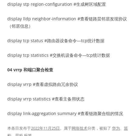
display stp region-configuration #生成树区域配置
display lldp neighbor-information #查看链路层邻居发现协议
（邻居信息）
display tcp status #路由器设备命令—tcp统计数据
display tcp statistics #交换机设备命令—tcp统计数据
04
vrrp 和端口聚合检查
display vrrp #查看虚拟路由冗余协议
display vrrp statistics #查看主备用状态
display link-aggregation summary #查看链路聚合组的情况
本条目发布于
2022年11月25日
。属于
网络技术
分类，被贴了
华为
、
巡
检
、
思科
标签。