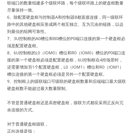
联端口的数量组建多个级联环路，每个级联环路上的硬盘框数量
尽量保持一致。
6、除配置硬盘框与控制器A和控制器B都直接连接，同一级联环
路中的其他硬盘框应形成两个相互独立、互为冗余的链路，以达
到最佳的组网可靠性。
7、3U控制框的A0槽位和B0槽位的P0端口连接的第一个硬盘框必
须是配置硬盘框。
8、6U控制框的L0（IOM0）槽位和R0（IOM0）槽位的P0端口连
接的第一个硬盘框必须是配置硬盘框，6U控制框在4控场景时，
还需要增加另1个配置硬盘框，L0（IOM1）槽位和R0（IOM1）
槽位连接的第一个硬盘框必须是另外一个配置硬盘框。
9、控制框上的级联端口可级联的硬盘框数量和后端端口最大级联
硬盘框数不能超过最大数量限制。
不管是普通硬盘框还是高密硬盘框，级联方式都应采用正反向冗
余连接的方式。
对于普通硬盘框级联，
正向连接是指：