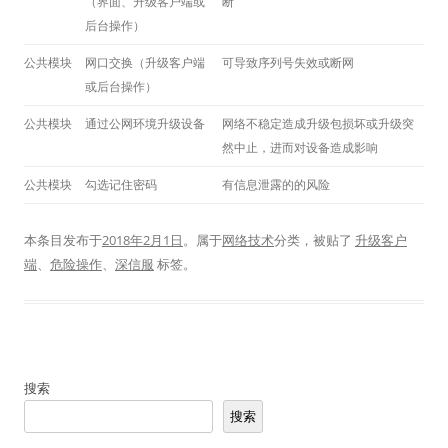
（界面、升级客户端或
断
后台操作）
公共模块
网口交换（升级客户端
可导致序列号失效或断网
或后台操作）
公共模块
通过公网环境升级设备
网络不稳定造成升级包损坏或升级突
然中止，进而对设备造成影响
公共模块
勾选记住密码
有信息泄露的的风险
本条目发布于
2018年2月1日
。属于
网络技术
分类，被贴了
升级客户
端
、
危险操作
、
深信服
标签。
搜索
搜索