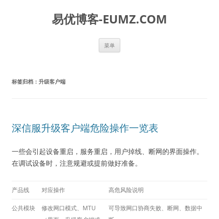
易优博客-EUMZ.COM
跳
菜单
至
正
文
标签归档：
升级客户端
深信服升级客户端危险操作一览表
一些会引起设备重启，服务重启，用户掉线、断网的界面操作。
在调试设备时，注意规避或提前做好准备。
产品线
对应操作
高危风险说明
公共模块
修改网口模式、MTU
可导致网口协商失败、断网、数据中