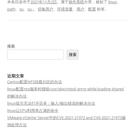
本条目发布于
2021年11月2日
。属于
操作系统
分类，被贴了
linux
、
path
、
su
、
su -
、
切换用户
、
环境变量
、
用户
、
配置
标签。
搜索
搜索
近期文章
Centos配置NFS挂载分区的办法
linux配置ntp服务时报错/usr/sbin/ntpd: error while loading shared
的解决办法
linux提示无法打开目录：输入/输出错误的解决办法
linux让CPU利用率占满的命令
VMware vCenter Server中的CVE-2021-21972 and CVE-2021-21973漏
洞处理方法