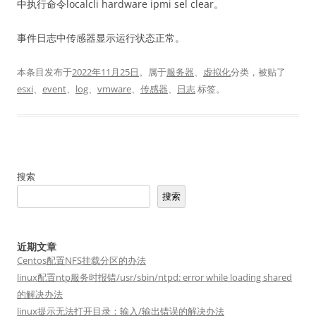
中执行命令localcli hardware ipmi sel clear。
事件日志中传感器显示运行状态正常。
本条目发布于
2022年11月25日
。属于
服务器
、
虚拟化
分类，被贴了
esxi
、
event
、
log
、
vmware
、
传感器
、
日志
标签。
搜索
搜索
近期文章
Centos配置NFS挂载分区的办法
linux配置ntp服务时报错/usr/sbin/ntpd: error while loading shared
的解决办法
linux提示无法打开目录：输入/输出错误的解决办法