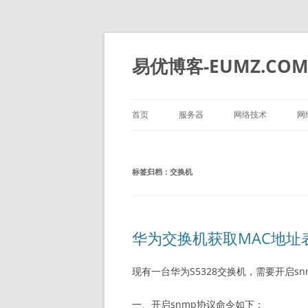
易优博客-EUMZ.CO
首页
服务器
网络技术
网
DELL
深信服
标签归档：
交换机
HP
IBM
华为
华为交换机获取MAC地址表
浪潮
现有一台华为S5328交换机，需要开启sn
一、开启snmp协议命令如下：