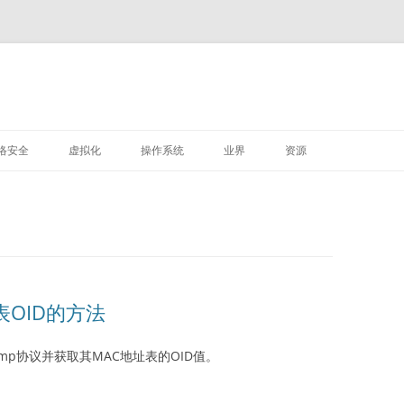
M
跳
至
络安全
虚拟化
操作系统
业界
资源
正
文
VMWARE
LINUX
深信服
OID的方法
mp协议并获取其MAC地址表的OID值。