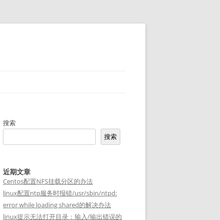
搜索
搜索
近期文章
Centos配置NFS挂载分区的办法
linux配置ntp服务时报错/usr/sbin/ntpd:
error while loading shared的解决办法
linux提示无法打开目录：输入/输出错误的