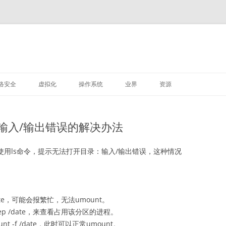
M
跳
至
络安全
虚拟化
操作系统
业界
资源
正
文
VMWARE
LINUX
：输入/输出错误的解决办法
深信服
录后使用ls命令，提示无法打开目录：输入/输出错误，这种情况
/date，可能会报繁忙，无法umount。
rep /date，来查看占用该分区的进程。
unt -f /date，此时可以正常umount。