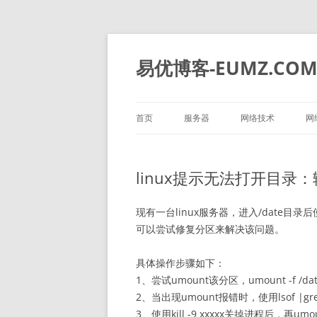
易优博客-EUMZ.CO
首页
服务器
网络技术
网
DELL
深信服
linux提示无法打开目录
HP
IBM
现有一台linux服务器，进入/date目
可以尝试修复分区来解决该问题。
华为
具体操作步骤如下：
浪潮
1、尝试umount该分区，umount -f 
2、当出现umount报错时，使用lsof |g
3、使用kill -9 xxxxx关掉进程后，再umo