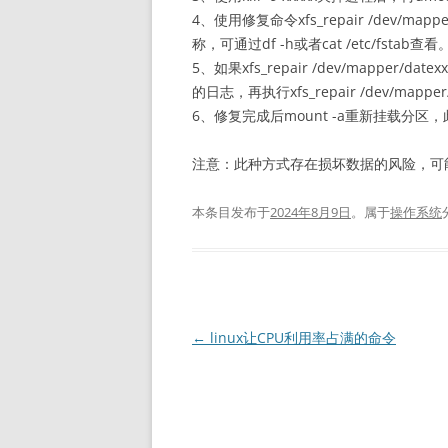
4、使用修复命令xfs_repair /dev/mapp
称，可通过df -h或者cat /etc/fstab查看
5、如果xfs_repair /dev/mapper/date
的日志，再执行xfs_repair /dev/mappe
6、修复完成后mount -a重新挂载分区，
注意：此种方式存在损坏数据的风险，可
本条目发布于
2024年8月9日
。属于
操作系统
文
←
linux让CPU利用率占满的命令
章
导
航