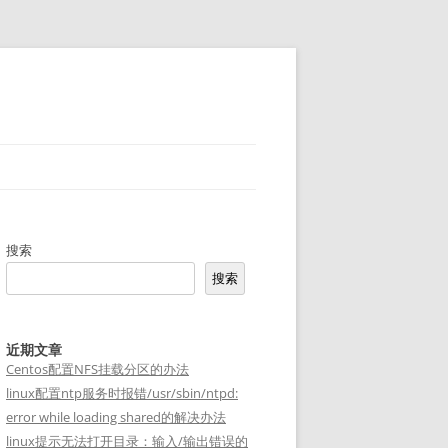
搜索
搜索
近期文章
Centos配置NFS挂载分区的办法
linux配置ntp服务时报错/usr/sbin/ntpd:
error while loading shared的解决办法
linux提示无法打开目录：输入/输出错误的