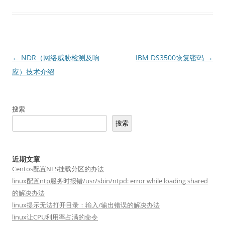
文
←
NDR（网络威胁检测及响
IBM DS3500恢复密码
→
章
应）技术介绍
导
航
搜索
搜索
近期文章
Centos配置NFS挂载分区的办法
linux配置ntp服务时报错/usr/sbin/ntpd: error while loading shared
的解决办法
linux提示无法打开目录：输入/输出错误的解决办法
linux让CPU利用率占满的命令