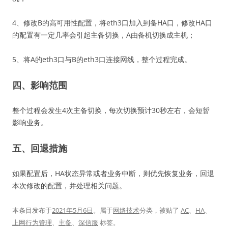
4、修改B的高可用性配置，将eth3口加入到备HA口，修改HA口
的配置有一定几率会引起主备切换，A由备机切换成主机；
5、将A的eth3口与B的eth3口连接网线，整个过程完成。
四、影响范围
整个过程会发生4次主备切换，每次切换预计30秒左右，会短暂
影响业务。
五、回退措施
如果配置后，HA状态异常或者业务中断，则优先恢复业务，回退
本次修改的配置，并处理相关问题。
本条目发布于
2021年5月6日
。属于
网络技术
分类，被贴了
AC
、
HA
、
上网行为管理
、
主备
、
深信服
标签。