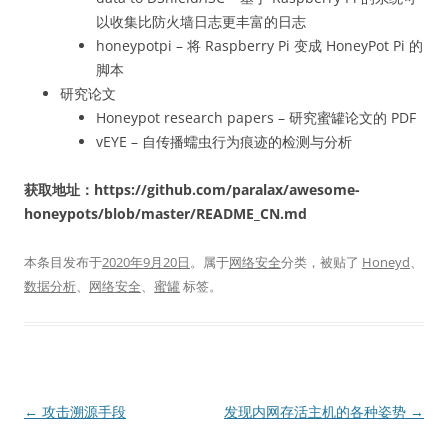
以收集比防火墙日志更丰富的日志
honeypotpi – 将 Raspberry Pi 变成 HoneyPot Pi 的
脚本
研究论文
Honeypot research papers – 研究蜜罐论文的 PDF
vEYE – 自传播蠕虫行为痕迹的检测与分析
获取地址：https://github.com/paralax/awesome-
honeypots/blob/master/README_CN.md
本条目发布于
2020年9月20日
。属于
网络安全
分类，被贴了
Honeyd
、
数据分析
、
网络安全
、
蜜罐
标签。
文
←
攻击溯源手段
发现内网存活主机的各种姿势
→
章