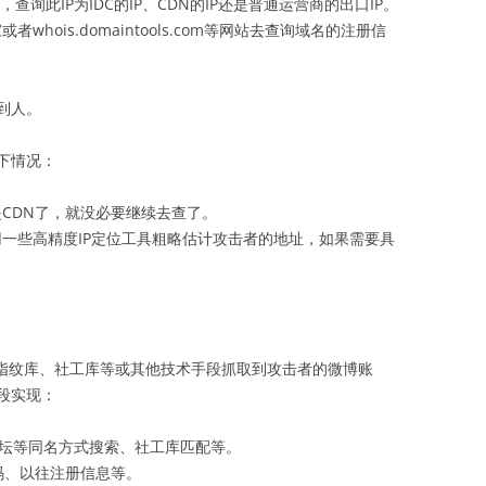
口，查询此IP为IDC的IP、CDN的IP还是普通运营商的出口IP。
whois.domaintools.com等网站去查询域名的注册信
到人。
下情况：
是CDN了，就没必要继续去查了。
用一些高精度IP定位工具粗略估计攻击者的地址，如果需要具
过指纹库、社工库等或其他技术手段抓取到攻击者的微博账
段实现：
论坛等同名方式搜索、社工库匹配等。
码、以往注册信息等。