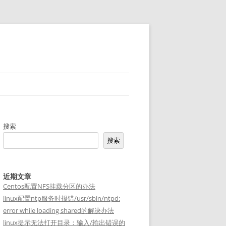
搜索
搜索
近期文章
Centos配置NFS挂载分区的办法
linux配置ntp服务时报错/usr/sbin/ntpd:
error while loading shared的解决办法
linux提示无法打开目录：输入/输出错误的