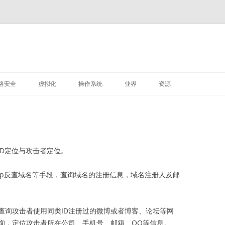
M
跳
至
络安全
虚拟化
操作系统
业界
资源
正
文
VMWARE
LINUX
深信服
ID定位与攻击者定位。
ip反查域名等手段，查询域名的注册信息，域名注册人及邮
，查询攻击者使用同类ID注册过的微博或者博客、论坛等网
查询，定位攻击者所在公司、手机号、邮箱、QQ等信息。