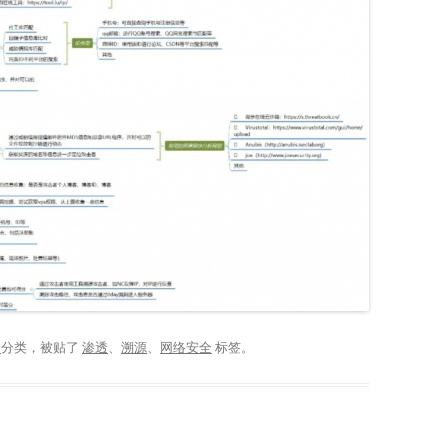
全
分类，被贴了
渗透
、
溯源
、
网络安全
标签。