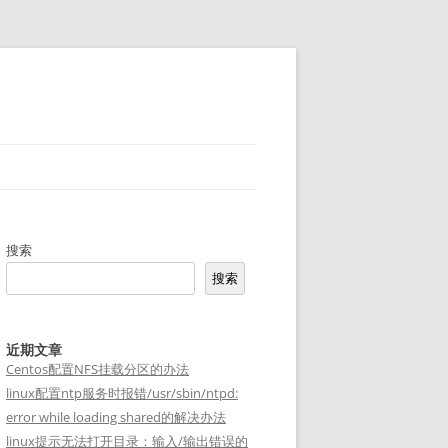
搜索
搜索
近期文章
Centos配置NFS挂载分区的办法
linux配置ntp服务时报错/usr/sbin/ntpd:
error while loading shared的解决办法
linux提示无法打开目录：输入/输出错误的