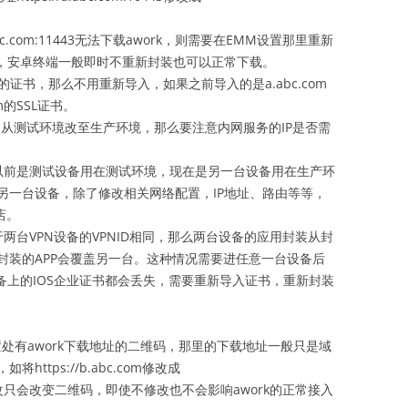
bc.com:11443无法下载awork，则需要在EMM设置那里重新
题，安卓终端一般即时不重新封装也可以正常下载。
om的证书，那么不用重新导入，如果之前导入的是a.abc.com
m的SSL证书。
比如从测试环境改至生产环境，那么要注意内网服务的IP是否需
以前是测试设备用在测试环境，现在是另一台设备用在生产环
另一台设备，除了修改相关网络配置，IP地址、路由等等，
店。
两台VPN设备的VPNID相同，那么两台设备的应用封装从封
封装的APP会覆盖另一台。这种情况需要进任意一台设备后
设备上的IOS企业证书都会丢失，需要重新导入证书，重新封装
处有awork下载地址的二维码，那里的下载地址一般只是域
tps://b.abc.com修改成
，不过这里修改只会改变二维码，即使不修改也不会影响awork的正常接入