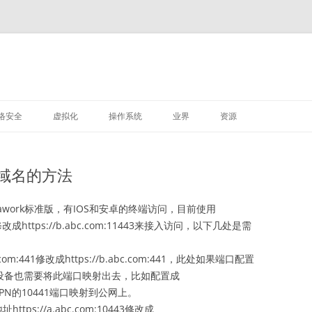
M
跳
至
络安全
虚拟化
操作系统
业界
资源
正
文
VMWARE
LINUX
域名的方法
深信服
用awork标准版，有IOS和安卓的终端访问，目前使用
在想修改成https://b.abc.com:11443来接入访问，以下几处是需
om:441修改成https://b.abc.com:441，此处如果端口配置
口设备也需要将此端口映射出去，比如配置成
需要将VPN的10441端口映射到公网上。
s://a.abc.com:10443修改成