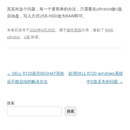
其实对这个问题，有一个更简单的办法，只需要在ultraiso做U盘
启动盘，写入方式USB-HDD改为RAW即可。
本条目发布于
2020年4月29日
。属于
操作系统
分类，被贴了
RAW
、
ultraiso
、
U盘
标签。
文
←
DELL R720装完REDHAT系统
处理DELL R720 windows系统
章
后不能启动的解决办法
中D盘丢失的问题
→
导
航
搜索
搜索