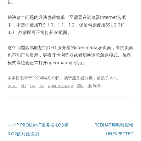
错。
解决这个问题的方法也很简单，至需要在浏览器internet选项
中，不选中使用TLS 1.0、1.1、1.2，保留勾选使用SSL 2.0和
3.0，然后即可正常打开ilo页面。
这个问题容易联想到DELL服务器的openmanage页面，有的页面
也不能正常显示，更换其他浏览器或者切换浏览急速模式、兼容
模式等也会正常打开openmanage页面。
本条目发布于
2020年4月10日
。属于
服务器
分类，被贴了
dell
、
error
、
G7
、
hp
、
ilo
、
openmanage
、
SSL
、
tls
标签。
文
←
HP PROLIANT服务器ILO3和
REDHAT启动时报错
章
ILO2的对比说明
UNEXPECTED