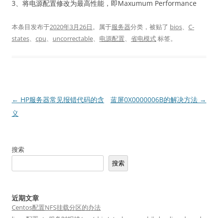
3、将电源配置修改为最高性能，即Maxumum Performance
本条目发布于
2020年3月26日
。属于
服务器
分类，被贴了
bios
、
C-
states
、
cpu
、
uncorrectable
、
电源配置
、
省电模式
标签。
文
←
HP服务器常见报错代码的含
蓝屏0X0000006B的解决方法
→
章
义
导
航
搜索
搜索
近期文章
Centos配置NFS挂载分区的办法