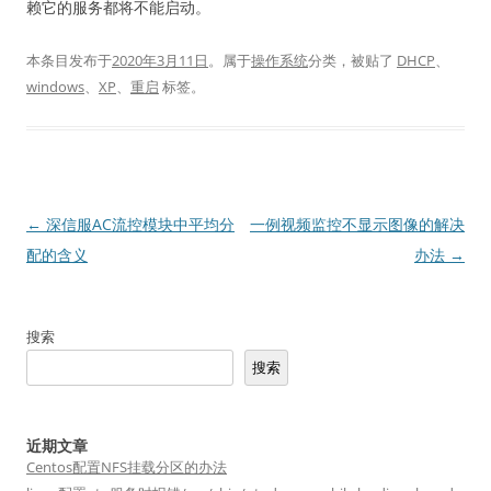
赖它的服务都将不能启动。
本条目发布于
2020年3月11日
。属于
操作系统
分类，被贴了
DHCP
、
windows
、
XP
、
重启
标签。
文
←
深信服AC流控模块中平均分
一例视频监控不显示图像的解决
章
配的含义
办法
→
导
航
搜索
搜索
近期文章
Centos配置NFS挂载分区的办法