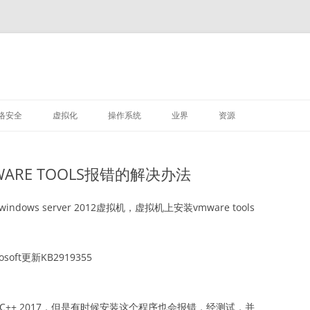
M
跳
至
络安全
虚拟化
操作系统
业界
资源
正
文
VMWARE
LINUX
MWARE TOOLS报错的解决办法
深信服
装windows server 2012虚拟机，虚拟机上安装vmware tools
ft更新KB2919355
sual C++ 2017，但是有时候安装这个程序也会报错，经测试，并