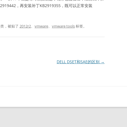
19442，再安装补丁KB2919355，既可以正常安装
分类，被贴了
2012r2
、
vmware
、
vmware tools
标签。
DELL DSET和SAE的区别
→