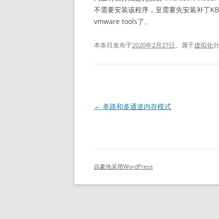
不需要安装该程序，至需要先安装补丁KB29
vmware tools了。
本条目发布于
2020年2月27日
。属于
虚拟化
文
←
单路和多通道内存模式
章
导
航
自豪地采用WordPress