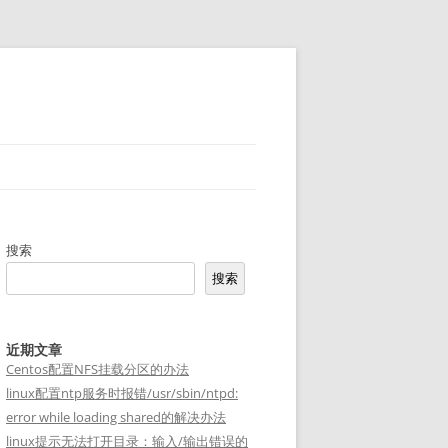
搜索
搜索
近期文章
Centos配置NFS挂载分区的办法
linux配置ntp服务时报错/usr/sbin/ntpd:
error while loading shared的解决办法
linux提示无法打开目录：输入/输出错误的