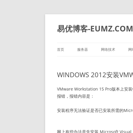
易优博客-EUMZ.CO
首页
服务器
网络技术
网
DELL
深信服
WINDOWS 2012安装V
HP
IBM
VMware Workstation 15 Pro版本上安
报错，报错内容是：
华为
安装程序无法验证是否已安装所需的Microso
浪潮
网上有些办法是先安装 Microsoft Vi