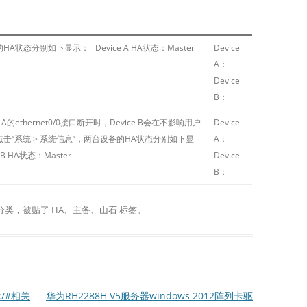
状态分别如下显示： Device A HA状态：Master
Device
A：
Device
B：
A的ethernet0/0接口断开时，Device B会在不影响用户
Device
“系统 > 系统信息”，两台设备的HA状态分别如下显
A：
ce B HA状态：Master
Device
B：
分类，被贴了
HA
、
主备
、
山石
标签。
:/#相关
华为RH2288H V5服务器windows 2012阵列卡驱