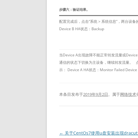
步骤六：验证结果。
配置完成后，点击“系统 > 系统信息”，两台设备的HA
Device B HA状态：Backup
当Device A出现故障不能正常转发流量或Device 
通信的状态下切换为主设备，继续转发流量。 点击
示： Device A HA状态：Monitor Failed Devi
本条目发布于
2019年9月2日
。属于
网络技术
文
←
关于CentOs7使用u盘安装出现dracut