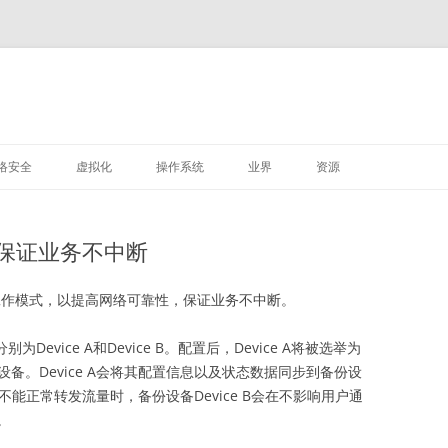
M
跳
至
络安全
虚拟化
操作系统
业界
资源
正
文
VMWARE
LINUX
保证业务不中断
深信服
sive工作模式，以提高网络可靠性，保证业务不中断。
evice A和Device B。配置后，Device A将被选举为
份设备。Device A会将其配置信息以及状态数据同步到备份设
现故障不能正常转发流量时，备份设备Device B会在不影响用户通
。