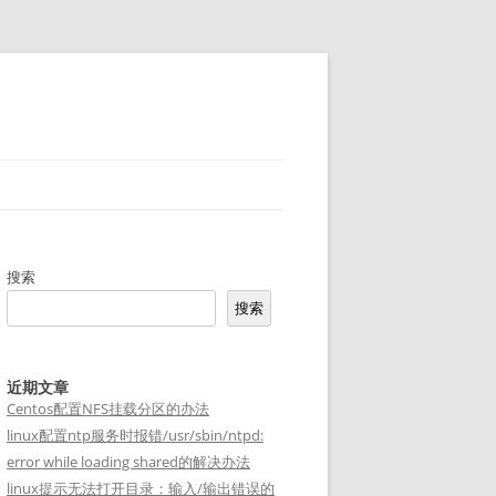
搜索
搜索
近期文章
Centos配置NFS挂载分区的办法
linux配置ntp服务时报错/usr/sbin/ntpd:
error while loading shared的解决办法
linux提示无法打开目录：输入/输出错误的