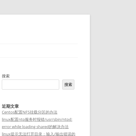
搜索
搜索
近期文章
Centos配置NFS挂载分区的办法
linux配置ntp服务时报错/usr/sbin/ntpd:
error while loading shared的解决办法
linux提示无法打开目录：输入/输出错误的