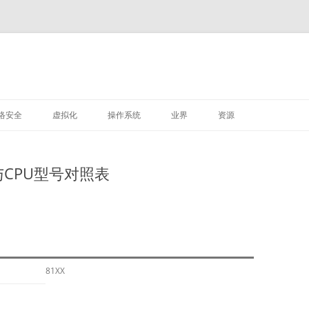
M
跳
至
络安全
虚拟化
操作系统
业界
资源
正
文
VMWARE
LINUX
平台与CPU型号对照表
深信服
81XX