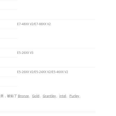
E7-48XX V2/E7-88XX V2
E5-26XX V3
E5-26XX V2/E5-24XX V2/E5-46XX V2
分类，被贴了
Bronze
、
Gold
、
Grantley
、
intel
、
Purley
、