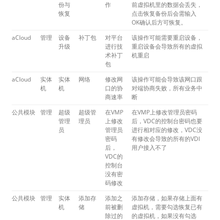
份与
作
前虚拟机里的数据会丢失，
恢复
点击恢复备份后会需输入
OK确认后方可恢复。
aCloud
管理
设备
补丁包
对平台
该操作可能需要重启设备，
升级
进行技
重启设备会导致所有的虚拟
术补丁
机重启
包
aCloud
实体
实体
网络
修改网
该操作可能会导致该网口跟
机
机
口的协
对端协商失败，所有业务中
商速率
断
公共模块
管理
超级
超级管
在VMP
在VMP上修改管理员密码
管理
理员
上修改
后，VDC的控制台密码也要
员
管理员
进行相对应的修改，VDC没
密码
有修改会导致的所有的VDI
后，
用户接入不了
VDC的
控制台
没有密
码修改
公共模块
管理
实体
添加存
添加之
添加存储，如果存储上面有
机
储
前被删
虚拟机，需要勾选恢复已有
除过的
的虚拟机，如果没有勾选