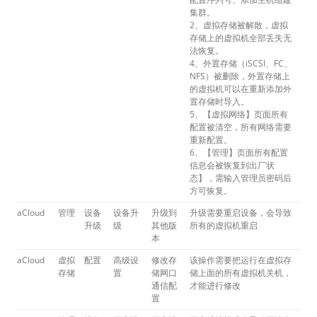
集群。
2、虚拟存储被解散，虚拟
存储上的虚拟机全部丢失无
法恢复。
4、外置存储（iSCSI、FC、
NFS）被删除，外置存储上
的虚拟机可以在重新添加外
置存储时导入。
5、【虚拟网络】页面所有
配置被清空，所有网络需要
重新配置。
6、【管理】页面所有配置
信息会被恢复到出厂状
态】，需输入管理员密码后
方可恢复。
aCloud
管理
设备
设备升
升级到
升级需要重启设备，会导致
升级
级
其他版
所有的虚拟机重启
本
aCloud
虚拟
配置
高级设
修改存
该操作需要把运行在虚拟存
存储
置
储网口
储上面的所有虚拟机关机，
通信配
才能进行修改
置