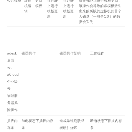
公共模块
虚拟
更新
在VMP
在VMP
修改VMP上进行模板更新，
机编
模板
上进行
上进行
该操作会导致的该模板派生
辑
模板更
模板更
出来的所以的虚拟机的非个
新
新
人磁盘（一般是C盘）的数
据会丢失
adesk
错误操作
错误操作影响
正确操作
桌面
云、
aCloud
企业级
云
物理服
务器风
险操作
插拔内
加电状态下插拔内存
造成系统崩溃或
断电状态下插拔内存
存条
条
者硬件烧坏
条