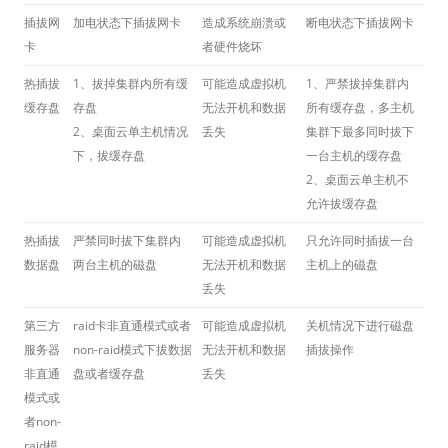
插拔网
加电状态下插拔网卡
造成系统崩溃或
断电状态下插拔网卡
卡
者硬件烧坏
热插拔
1、拔掉集群内所有缓
可能造成虚拟机
1、严禁拔掉集群内
缓存盘
存盘
无法开机和数据
所有缓存盘，多主机
2、桌面云单主机情况
丢失
集群下最多同时拔下
下，拔缓存盘
一台主机的缓存盘
2、桌面云单主机不
允许拔缓存盘
热插拔
严禁同时拔下集群内
可能造成虚拟机
只允许同时插拔一台
数据盘
两台主机的磁盘
无法开机和数据
主机上的磁盘
丢失
第三方
raid卡非直通模式或者
可能造成虚拟机
关机情况下进行磁盘
服务器
non-raid模式下拔数据
无法开机和数据
插拔操作
非直通
盘或者缓存盘
丢失
模式或
者non-
raid模