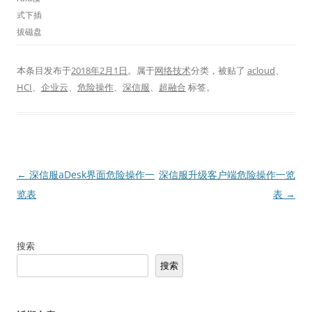
式下插
拔磁盘
本条目发布于
2018年2月1日
。属于
网络技术
分类，被贴了
acloud
、
HCI
、
企业云
、
危险操作
、
深信服
、
超融合
标签。
文
←
深信服aDesk界面危险操作一
深信服升级客户端危险操作一览
章
览表
表
→
导
航
搜索
搜索