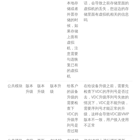
本地存
话，会导致之前存储里面的
储或者
虚拟机的丢失，您这边的存
外置存
储里面有虚拟机相关的信息
储的时
吗
候，如
果存储
上面有
虚拟
机，注
意需要
勾选恢
复已有
的虚拟
机
公共模块
版本
版本
版本升
给客户
在给设备升级之前，需要先
升级
升级
级
的设备
检查下VDC的序列号是否过
升级的
去，VDC升级序列号失效的
需要检
情况下，VDC是不能升级，
查下
需要序列号才能正常的升
VDC的
级，这样会导致VDC跟VMP
升级序
版本不一致，用户接入使用
列号是
不正常
否过期