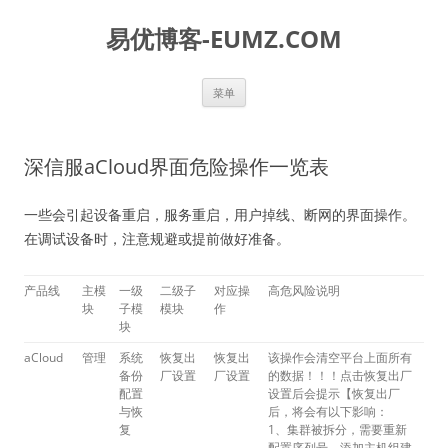
易优博客-EUMZ.COM
跳
菜单
至
正
文
深信服aCloud界面危险操作一览表
一些会引起设备重启，服务重启，用户掉线、断网的界面操作。
在调试设备时，注意规避或提前做好准备。
产品线
主模
一级
二级子
对应操
高危风险说明
块
子模
模块
作
块
aCloud
管理
系统
恢复出
恢复出
该操作会清空平台上面所有
备份
厂设置
厂设置
的数据！！！点击恢复出厂
配置
设置后会提示【恢复出厂
与恢
后，将会有以下影响：
复
1、集群被拆分，需要重新
配置序列号、添加主机组建