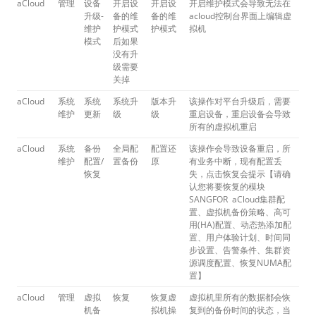
aCloud
管理
设备
开启设
开启设
开启维护模式会导致无法在
升级-
备的维
备的维
acloud控制台界面上编辑虚
维护
护模式
护模式
拟机
模式
后如果
没有升
级需要
关掉
aCloud
系统
系统
系统升
版本升
该操作对平台升级后，需要
维护
更新
级
级
重启设备，重启设备会导致
所有的虚拟机重启
aCloud
系统
备份
全局配
配置还
该操作会导致设备重启，所
维护
配置/
置备份
原
有业务中断，现有配置丢
恢复
失，点击恢复会提示【请确
认您将要恢复的模块
SANGFOR aCloud集群配
置、虚拟机备份策略、高可
用(HA)配置、动态热添加配
置、用户体验计划、时间同
步设置、告警条件、集群资
源调度配置、恢复NUMA配
置】
aCloud
管理
虚拟
恢复
恢复虚
虚拟机里所有的数据都会恢
机备
拟机操
复到的备份时间的状态，当