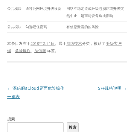
公共模块
通过公网环境升级设备
网络不稳定造成升级包损坏或升级突
然中止，进而对设备造成影响
公共模块
勾选记住密码
有信息泄露的的风险
本条目发布于
2018年2月1日
。属于
网络技术
分类，被贴了
升级客户
端
、
危险操作
、
深信服
标签。
文
←
深信服aCloud界面危险操作
SFF规格说明
→
章
一览表
导
航
搜索
搜索