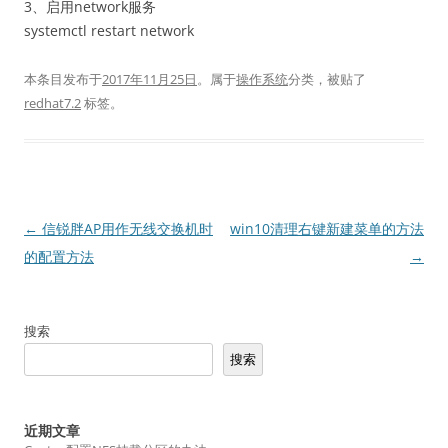
3、启用network服务
systemctl restart network
本条目发布于
2017年11月25日
。属于
操作系统
分类，被贴了
redhat7.2
标签。
文
←
信锐胖AP用作无线交换机时
win10清理右键新建菜单的方法
章
的配置方法
→
导
航
搜索
搜索
近期文章