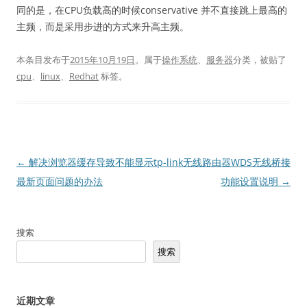
同的是，在CPU负载高的时候conservative 并不直接跳上最高的
主频，而是采用步进的方式来升高主频。
本条目发布于
2015年10月19日
。属于
操作系统
、
服务器
分类，被贴了
cpu
、
linux
、
Redhat
标签。
文
←
解决浏览器缓存导致不能显示
tp-link无线路由器WDS无线桥接
章
最新页面问题的办法
功能设置说明
→
导
航
搜索
搜索
近期文章