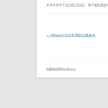
本条目发布于
2015年7月9日
。属于
操作系统
文
←
VMware ESXi常用的25条命令
章
导
航
自豪地采用WordPress