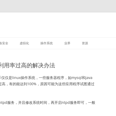
M
跳
至
络安全
虚拟化
操作系统
业界
资源
正
文
VMWARE
LINUX
PU利用率过高的解决办法
深信服
bug，不仅仅是linux操作系统，一些服务器程序，如mysql和java
率过高，有的能达到100%，原因可能为这些应用程序试图通过
。
tpd服务，并且修改系统时间，再开启ntpd服务即可，一般