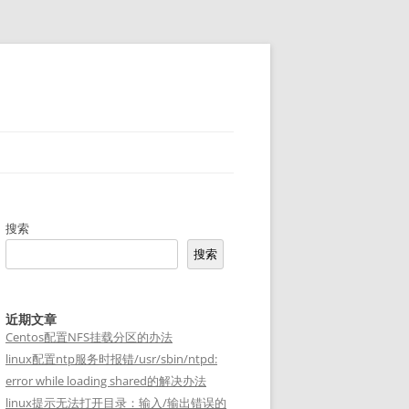
搜索
搜索
近期文章
Centos配置NFS挂载分区的办法
linux配置ntp服务时报错/usr/sbin/ntpd:
error while loading shared的解决办法
linux提示无法打开目录：输入/输出错误的