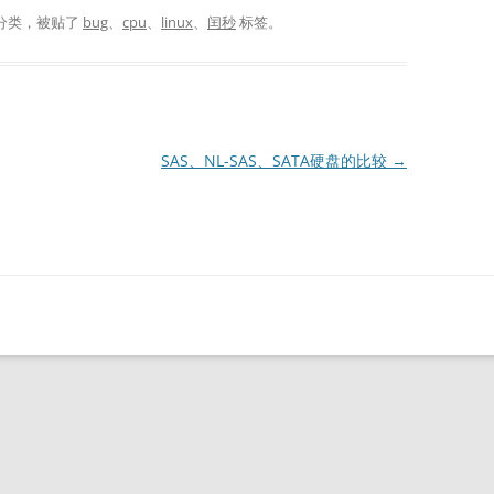
分类，被贴了
bug
、
cpu
、
linux
、
闰秒
标签。
SAS、NL-SAS、SATA硬盘的比较
→