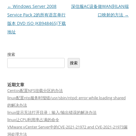
文
←
Windows Server 2008
深信服AC设备做WAN到LAN端
章
Service Pack 2的所有语言单行
口映射的方法
→
导
版本 DVD ISO (KB948465)下载
航
地址
搜索
搜索
近期文章
Centos配置NFS挂载分区的办法
linux配置ntp服务时报错/usr/sbin/ntpd: error while loading shared
的解决办法
linux提示无法打开目录：输入/输出错误的解决办法
linux让CPU利用率占满的命令
VMware vCenter Server中的CVE-2021-21972 and CVE-2021-21973漏
洞处理方法