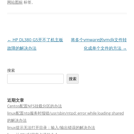
网站图标
标签。
文
←
HP DL380 G5开不了机主板
将多个vmware的vmdk文件转
章
故障的解决办法
化成单个文件的方法
→
导
航
搜索
搜索
近期文章
Centos配置NFS挂载分区的办法
linux配置ntp服务时报错/usr/sbin/ntpd: error while loading shared
的解决办法
linux提示无法打开目录：输入/输出错误的解决办法