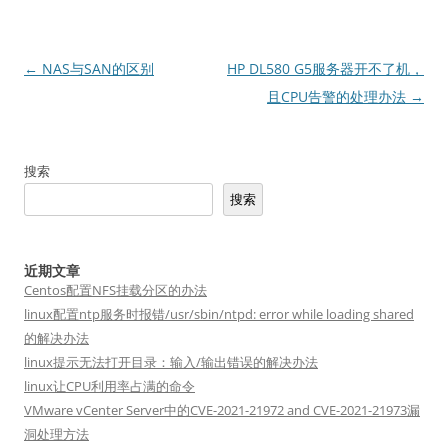
文
←
NAS与SAN的区别
HP DL580 G5服务器开不了机，
章
且CPU告警的处理办法
→
导
航
搜索
搜索
近期文章
Centos配置NFS挂载分区的办法
linux配置ntp服务时报错/usr/sbin/ntpd: error while loading shared
的解决办法
linux提示无法打开目录：输入/输出错误的解决办法
linux让CPU利用率占满的命令
VMware vCenter Server中的CVE-2021-21972 and CVE-2021-21973漏
洞处理方法