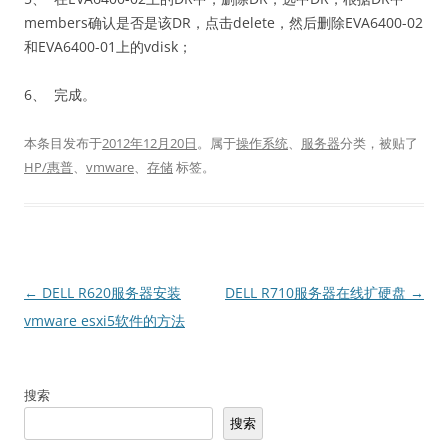
members确认是否是该DR，点击delete，然后删除EVA6400-02
和EVA6400-01上的vdisk；
6、 完成。
本条目发布于
2012年12月20日
。属于
操作系统
、
服务器
分类，被贴了
HP/惠普
、
vmware
、
存储
标签。
文
←
DELL R620服务器安装
DELL R710服务器在线扩硬盘
→
章
vmware esxi5软件的方法
导
航
搜索
搜索