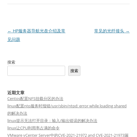
文
←
HP服务器导航光盘介绍及常
常见的光纤接头
→
章
见问题
导
航
搜索
搜索
近期文章
Centos配置NFS挂载分区的办法
linux配置ntp服务时报错/usr/sbin/ntpd: error while loading shared
的解决办法
linux提示无法打开目录：输入/输出错误的解决办法
linux让CPU利用率占满的命令
VMware vCenter Server中的CVE-2021-21972 and CVE-2021-21973漏